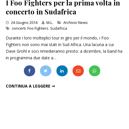
I Foo Fighters per la prima volta in
concerto in Sudafrica
Categories
24 Giugno 2014
M.L.
Archivio News
concerti
,
Foo Fighters
,
Sudafrica
Durante i loro molteplici tour in giro per il mondo, i Foo
Fighters non sono mai stati in Sud Africa. Una lacuna a cui
Dave Grohl e soci rimedieranno presto: a dicembre, la band ha
in programma due date a…
I FOO FIGHTERS PER LA PRIMA VOLTA IN CONCERTO IN SUDAFRICA
CONTINUA A LEGGERE ➞