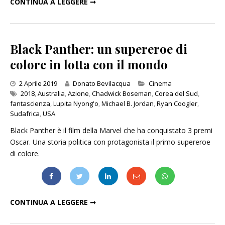
CONTINUA A LEGGERE ➞
Black Panther: un supereroe di
colore in lotta con il mondo
Categories
2 Aprile 2019
Donato Bevilacqua
Cinema
2018
,
Australia
,
Azione
,
Chadwick Boseman
,
Corea del Sud
,
fantascienza
,
Lupita Nyong'o
,
Michael B. Jordan
,
Ryan Coogler
,
Sudafrica
,
USA
Black Panther è il film della Marvel che ha conquistato 3 premi
Oscar. Una storia politica con protagonista il primo supereroe
di colore.
BLACK PANTHER: UN SUPEREROE DI COLORE IN LOTTA CON IL MONDO
CONTINUA A LEGGERE ➞