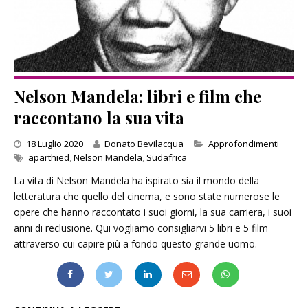
Nelson Mandela: libri e film che
raccontano la sua vita
Categories
18 Luglio 2020
Donato Bevilacqua
Approfondimenti
aparthied
,
Nelson Mandela
,
Sudafrica
La vita di Nelson Mandela ha ispirato sia il mondo della
letteratura che quello del cinema, e sono state numerose le
opere che hanno raccontato i suoi giorni, la sua carriera, i suoi
anni di reclusione. Qui vogliamo consigliarvi 5 libri e 5 film
attraverso cui capire più a fondo questo grande uomo.
NELSON MANDELA: LIBRI E FILM CHE RACCONTANO LA SUA VITA