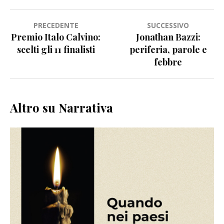
Navigazione
PRECEDENTE
SUCCESSIVO
Premio Italo Calvino:
Jonathan Bazzi:
articoli
scelti gli 11 finalisti
periferia, parole e
febbre
Altro su Narrativa