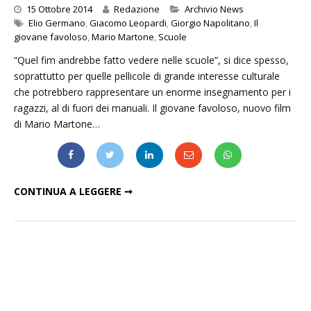
Categories
15 Ottobre 2014
Redazione
Archivio News
Elio Germano
,
Giacomo Leopardi
,
Giorgio Napolitano
,
Il
giovane favoloso
,
Mario Martone
,
Scuole
“Quel fim andrebbe fatto vedere nelle scuole”, si dice spesso,
soprattutto per quelle pellicole di grande interesse culturale
che potrebbero rappresentare un enorme insegnamento per i
ragazzi, al di fuori dei manuali. Il giovane favoloso, nuovo film
di Mario Martone…
"IL GIOVANE FAVOLOSO" SBARCA NELLE SCUOLE ITALIANE
CONTINUA A LEGGERE ➞