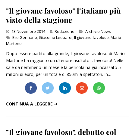
"Il giovane favoloso" l'italiano più
visto della stagione
Categories
13 Novembre 2014
Redazione
Archivio News
Elio Germano
,
Giacomo Leopardi
,
Il giovane favoloso
,
Mario
Martone
Dopo essere partito alla grande, Il giovane favoloso di Mario
Martone ha raggiunto un ulteriore risultato… favoloso! Nelle
sale da nemmeno un mese e la pellicola ha già incassato 5
milioni di euro, per un totale di 850mila spettatori. In…
"IL GIOVANE FAVOLOSO" L'ITALIANO PIÙ VISTO DELLA STAGIONE
CONTINUA A LEGGERE ➞
"Il giovane favoloso", debutto col