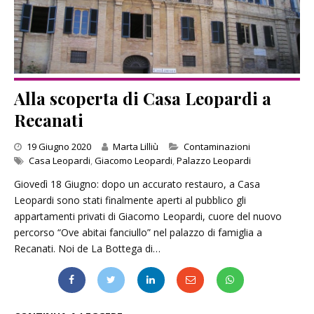
Alla scoperta di Casa Leopardi a
Recanati
Categories
19 Giugno 2020
Marta Lilliù
Contaminazioni
Casa Leopardi
,
Giacomo Leopardi
,
Palazzo Leopardi
Giovedì 18 Giugno: dopo un accurato restauro, a Casa
Leopardi sono stati finalmente aperti al pubblico gli
appartamenti privati di Giacomo Leopardi, cuore del nuovo
percorso “Ove abitai fanciullo” nel palazzo di famiglia a
Recanati. Noi de La Bottega di…
ALLA SCOPERTA DI CASA LEOPARDI A RECANATI