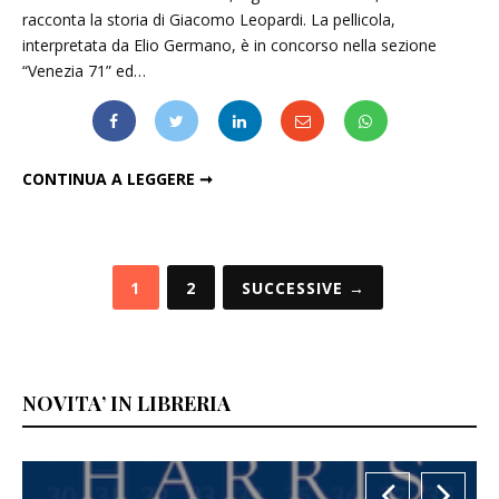
racconta la storia di Giacomo Leopardi. La pellicola,
interpretata da Elio Germano, è in concorso nella sezione
“Venezia 71” ed…
"IL GIOVANE FAVOLOSO", LEOPARDI SBARCA A VENEZIA
CONTINUA A LEGGERE ➞
Paginazione
1
2
SUCCESSIVE →
degli
articoli
NOVITA’ IN LIBRERIA