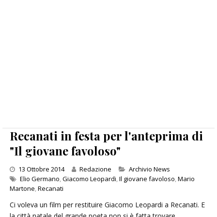
Recanati in festa per l'anteprima di
"Il giovane favoloso"
Categories
13 Ottobre 2014
Redazione
Archivio News
Elio Germano
,
Giacomo Leopardi
,
Il giovane favoloso
,
Mario
Martone
,
Recanati
Ci voleva un film per restituire Giacomo Leopardi a Recanati. E
la città natale del grande poeta non si è fatta trovare