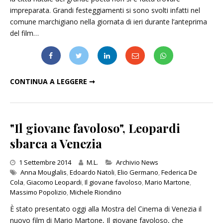
impreparata. Grandi festeggiamenti si sono svolti infatti nel
comune marchigiano nella giornata di ieri durante l’anteprima
del film…
RECANATI IN FESTA PER L'ANTEPRIMA DI "IL GIOVANE FAVOLOSO"
CONTINUA A LEGGERE ➞
"Il giovane favoloso", Leopardi
sbarca a Venezia
Categories
1 Settembre 2014
M.L.
Archivio News
Anna Mouglalis
,
Edoardo Natoli
,
Elio Germano
,
Federica De
Cola
,
Giacomo Leopardi
,
Il giovane favoloso
,
Mario Martone
,
Massimo Popolizio
,
Michele Riondino
È stato presentato oggi alla Mostra del Cinema di Venezia il
nuovo film di Mario Martone, Il giovane favoloso, che