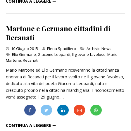
CONTINUA A LEGGERE ➞
Martone e Germano cittadini di
Recanati
Categories
10 Giugno 2015
Elena Spadiliero
Archivio News
Elio Germano
,
Giacomo Leopardi
,
Il giovane favoloso
,
Mario
Martone
,
Recanati
Mario Martone ed Elio Germano riceveranno la cittadinanza
onoraria di Recanati per il lavoro svolto ne Il giovane favoloso,
dedicato alla vita del poeta Giacomo Leopardi, nato e
cresciuto proprio nella cittadina marchigiana. Il riconoscimento
verrà assegnato il 29 giugno,…
MARTONE E GERMANO CITTADINI DI RECANATI
CONTINUA A LEGGERE ➞