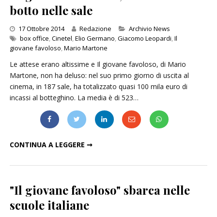
botto nelle sale
Categories
17 Ottobre 2014
Redazione
Archivio News
box office
,
Cinetel
,
Elio Germano
,
Giacomo Leopardi
,
Il
giovane favoloso
,
Mario Martone
Le attese erano altissime e Il giovane favoloso, di Mario
Martone, non ha deluso: nel suo primo giorno di uscita al
cinema, in 187 sale, ha totalizzato quasi 100 mila euro di
incassi al botteghino. La media è di 523…
"IL GIOVANE FAVOLOSO", DEBUTTO COL BOTTO NELLE SALE
CONTINUA A LEGGERE ➞
"Il giovane favoloso" sbarca nelle
scuole italiane