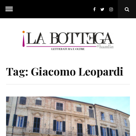
Skip
to
Ope
content
Sear
Pop
Tag:
Giacomo Leopardi