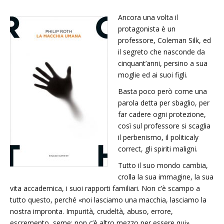
Ancora una volta il
protagonista è un
professore, Coleman Silk, ed
il segreto che nasconde da
cinquant’anni, persino a sua
moglie ed ai suoi figli.
Basta poco però come una
parola detta per sbaglio, per
far cadere ogni protezione,
così sul professore si scaglia
il perbenismo, il politicaly
correct, gli spiriti maligni.
Tutto il suo mondo cambia,
crolla la sua immagine, la sua
vita accademica, i suoi rapporti familiari. Non c’è scampo a
tutto questo, perché «noi lasciamo una macchia, lasciamo la
nostra impronta. Impurità, crudeltà, abuso, errore,
escremento, seme: non c’è altro mezzo per essere qui».