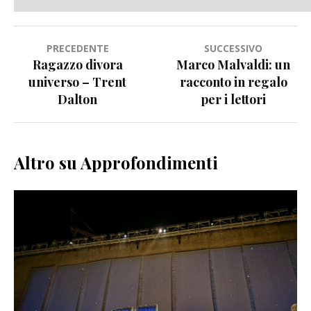
Navigazione
PRECEDENTE
SUCCESSIVO
Ragazzo divora
Marco Malvaldi: un
articoli
universo – Trent
racconto in regalo
Dalton
per i lettori
Altro su Approfondimenti