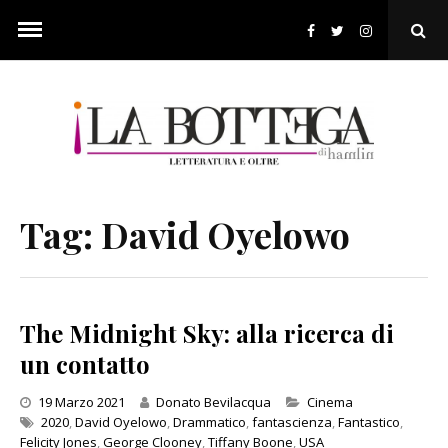
Skip
to
Ope
content
Sear
Pop
Tag:
David Oyelowo
The Midnight Sky: alla ricerca di
un contatto
Categories
19 Marzo 2021
Donato Bevilacqua
Cinema
2020
,
David Oyelowo
,
Drammatico
,
fantascienza
,
Fantastico
,
Felicity Jones
,
George Clooney
,
Tiffany Boone
,
USA