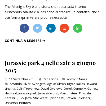
The Midnight Sky è una storia che ruota tutta intorno
all’incomunicabilità e al desiderio di stabilire un contatto, che si
trasforma qui in vera e propria necessità.
THE MIDNIGHT SKY: ALLA RICERCA DI UN CONTATTO
CONTINUA A LEGGERE ➞
Jurassic park 4 nelle sale a giugno
2015
Categories
11 Settembre 2013
Redazione
Archivio News
Amanda Silver
,
Avengers: Age of Ultron
,
Bryce Dallas Howard
,
cinema
,
Colin Trevorrow
,
David Oyelowo
,
Derek Connolly
,
Garrett
Hedlund
,
Jurassic park
,
Jurassic world
,
Man of steel
,
Pirati dei
Caraibi 5
,
Rick Jaffa
,
Star Wars: Episode VII
,
Steven Spielberg
,
Universal Pictures