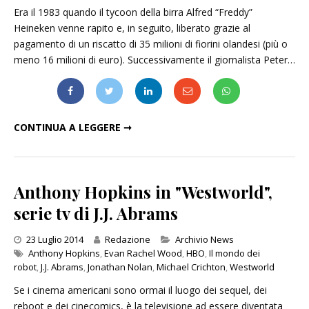
Era il 1983 quando il tycoon della birra Alfred “Freddy”
Heineken venne rapito e, in seguito, liberato grazie al
pagamento di un riscatto di 35 milioni di fiorini olandesi (più o
meno 16 milioni di euro). Successivamente il giornalista Peter…
"KIDNAPPING MR. HEINEKEN": IL TRAILER
CONTINUA A LEGGERE ➞
Anthony Hopkins in "Westworld",
serie tv di J.J. Abrams
Categories
23 Luglio 2014
Redazione
Archivio News
Anthony Hopkins
,
Evan Rachel Wood
,
HBO
,
Il mondo dei
robot
,
J.J. Abrams
,
Jonathan Nolan
,
Michael Crichton
,
Westworld
Se i cinema americani sono ormai il luogo dei sequel, dei
reboot e dei cinecomics, è la televisione ad essere diventata