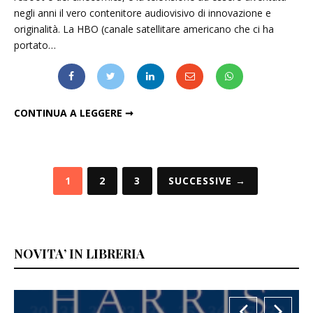
negli anni il vero contenitore audiovisivo di innovazione e
originalità. La HBO (canale satellitare americano che ci ha
portato…
ANTHONY HOPKINS IN "WESTWORLD", SERIE TV DI J.J. ABRAMS
CONTINUA A LEGGERE ➞
Paginazione
1
2
3
SUCCESSIVE →
degli
articoli
NOVITA’ IN LIBRERIA