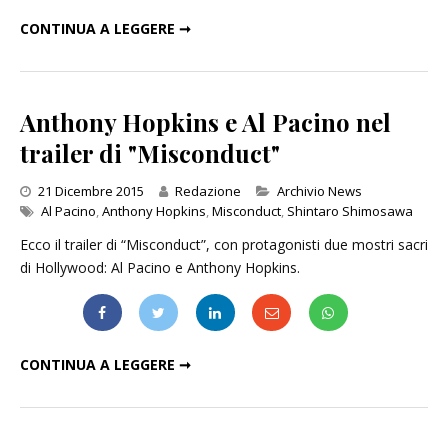
“IL SILENZIO DEGLI INNOCENTI” COMPIE 25 ANNI
CONTINUA A LEGGERE ➞
Anthony Hopkins e Al Pacino nel
trailer di "Misconduct"
Categories
21 Dicembre 2015
Redazione
Archivio News
Al Pacino
,
Anthony Hopkins
,
Misconduct
,
Shintaro Shimosawa
Ecco il trailer di “Misconduct”, con protagonisti due mostri sacri
di Hollywood: Al Pacino e Anthony Hopkins.
ANTHONY HOPKINS E AL PACINO NEL TRAILER DI "MISCONDUCT"
CONTINUA A LEGGERE ➞