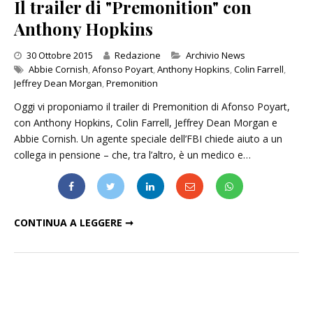
Il trailer di "Premonition" con
Anthony Hopkins
Categories
30 Ottobre 2015
Redazione
Archivio News
Abbie Cornish
,
Afonso Poyart
,
Anthony Hopkins
,
Colin Farrell
,
Jeffrey Dean Morgan
,
Premonition
Oggi vi proponiamo il trailer di Premonition di Afonso Poyart,
con Anthony Hopkins, Colin Farrell, Jeffrey Dean Morgan e
Abbie Cornish. Un agente speciale dell’FBI chiede aiuto a un
collega in pensione – che, tra l’altro, è un medico e…
IL TRAILER DI "PREMONITION" CON ANTHONY HOPKINS
CONTINUA A LEGGERE ➞