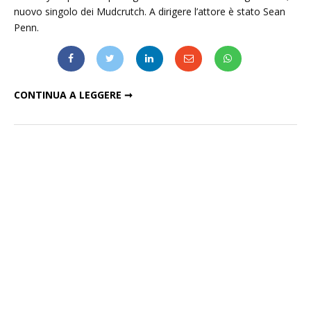
nuovo singolo dei Mudcrutch. A dirigere l’attore è stato Sean
Penn.
ANTHONY HOPKINS DIRETTO DA SEAN PENN NEL VIDEO DI "I FORGIVE IT ALL" DEI MUDCRUTCH
CONTINUA A LEGGERE ➞