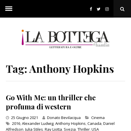
Skip
to
Ope
content
Sear
Pop
Tag:
Anthony Hopkins
Go With Me: un thriller che
profuma di western
Categories
25 Giugno 2021
Donato Bevilacqua
Cinema
2016
,
Alexander Ludwig
,
Anthony Hopkins
,
Canada
,
Daniel
Alfredson
,
Julia Stiles
,
Ray Liotta
,
Svezia
,
Thriller
,
USA