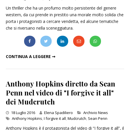
Un thriller che ha un profumo molto persistente del genere
western, da cui prende in prestito una morale molto solida che
porta i protagonisti a cercare vendetta, ed alcune tematiche
che si riversano nella sceneggiatura.
GO WITH ME: UN THRILLER CHE PROFUMA DI WESTERN
CONTINUA A LEGGERE ➞
Anthony Hopkins diretto da Sean
Penn nel video di "I forgive it all"
dei Mudcrutch
Categories
18 Luglio 2016
Elena Spadiliero
Archivio News
Anthony Hopkins
,
I forgive it all
,
Mudcrutch
,
Sean Penn
Anthony Hopkins è il protagonista del video di “I forgive it all”, il