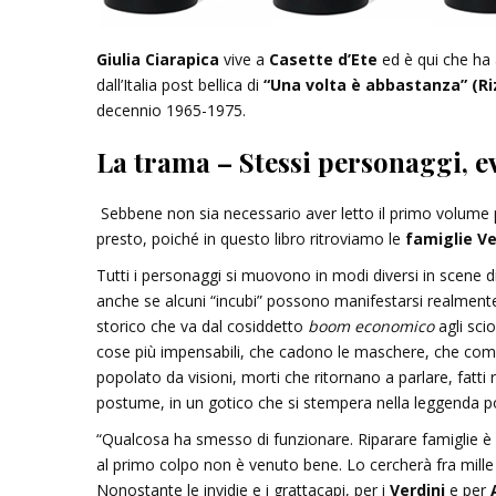
Giulia Ciarapica
vive a
Casette d’Ete
ed è qui che ha 
dall’Italia post bellica di
“Una volta è abbastanza” (Riz
decennio 1965-1975.
La trama – Stessi personaggi, e
Sebbene non sia necessario aver letto il primo volume 
presto, poiché in questo libro ritroviamo le
famiglie
Ve
Tutti i personaggi si muovono in modi diversi in scene diu
anche se alcuni “incubi” possono manifestarsi realment
storico che va dal cosiddetto
boom economico
agli scio
cose più impensabili, che cadono le maschere, che comp
popolato da visioni, morti che ritornano a parlare, fatt
postume, in un gotico che si stempera nella leggenda p
“Qualcosa ha smesso di funzionare. Riparare famiglie è
al primo colpo non è venuto bene. Lo cercherà fra mille al
Nonostante le invidie e i grattacapi, per i
Verdini
e per