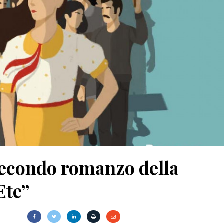
un’ombra: cento anni di
Le indegne: romanzo di Agusti
lleri
Bazterrica
2025
27 Dicembre 2025
 secondo romanzo della
Ete”