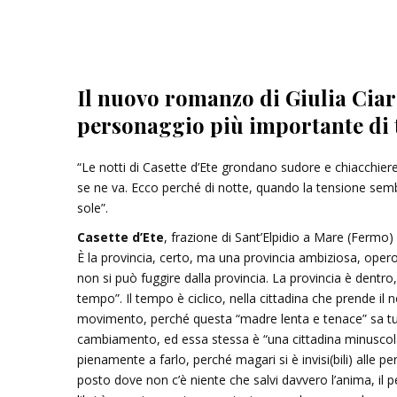
Il nuovo romanzo di Giulia Ciara
personaggio più importante di t
“Le notti di Casette d’Ete grondano sudore e chiacchiere
se ne va. Ecco perché di notte, quando la tensione sembra 
sole”.
Casette d’Ete
, frazione di Sant’Elpidio a Mare (Fermo)
È la provincia, certo, ma una provincia ambiziosa, operosa
non si può fuggire dalla provincia. La provincia è dentr
tempo”. Il tempo è ciclico, nella cittadina che prende il 
movimento, perché questa “madre lenta e tenace” sa tutt
cambiamento, ed essa stessa è “una cittadina minuscola c
pienamente a farlo, perché magari si è invisi(bili) alle p
posto dove non c’è niente che salvi davvero l’anima, il 