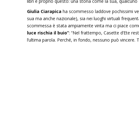
libri è proprio questo: una storia come la sua, qualcuno
Giulia Ciarapica
ha scommesso laddove pochissimi vedeva
sua ma anche nazionale), sia nei luoghi virtuali frequenta
scommessa è stata ampiamente vinta ma ci piace comunq
luce rischia il buio”
: “Nel frattempo, Casette d’Ete r
l’ultima parola. Perché, in fondo, nessuno può vincere. T