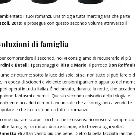
ambientato i suoi romanzi, una trilogia tutta marchigiana che parte
zoli, 2019)
e prosegue con questo secondo volume attraverso il
voluzioni di famiglia
per comprendere il secondo, noi vi consigliamo di recuperarlo al più
rdini
e
Betelli
, i personaggi di
Rita
e
Mario
, il parroco
Don Raffael
rne e notturne: sotto la luce del sole, si sa, non tutto si può fare o d
e, in epoca di scioperi e violente tensioni (parliamo appunto del mom
peri operai in tutta Italia). È nel privato, durante la notte, che accadon
aiono fantasmi e nemici. Questo secondo episodio della trilogia è
i realmente accaduti di morti annunciate che assomigliano a vendette
opolare e che fa da sfondo a tutto il romanzo.
 come riparare scarpe: l’occhio che le osserva riconoscerà sempre ciò
tre famiglie, fra milioni di altre scarpe, e lo troverà ogni volta”.
Annetta
gli affari vanno più che bene. Dietro la bella facciata (anche d