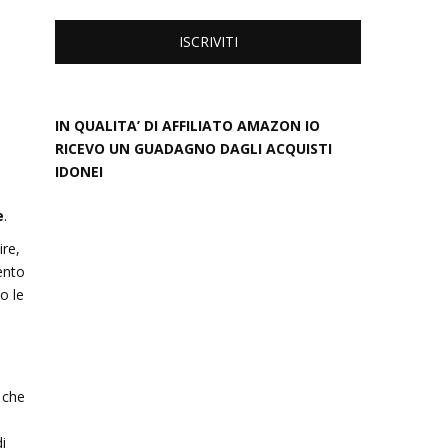
IN QUALITA’ DI AFFILIATO AMAZON IO
RICEVO UN GUADAGNO DAGLI ACQUISTI
IDONEI
e
.
ire,
ento
o le
 che
i