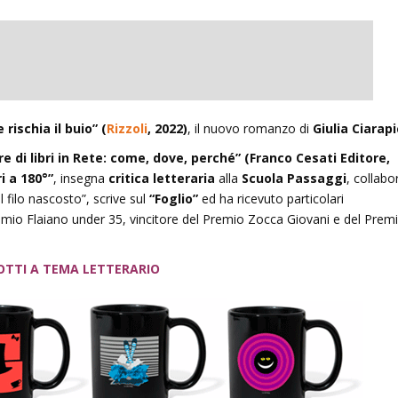
 rischia il buio” (
Rizzoli
, 2022)
, il nuovo romanzo di
Giulia Ciarap
e di libri in Rete: come, dove, perché” (Franco Cesati Editore,
ri a 180°”
, insegna
critica letteraria
alla
Scuola Passaggi
, collabo
Il filo nascosto”, scrive sul
“Foglio”
ed ha ricevuto particolari
remio Flaiano under 35, vincitore del Premio Zocca Giovani e del Prem
OTTI A TEMA LETTERARIO