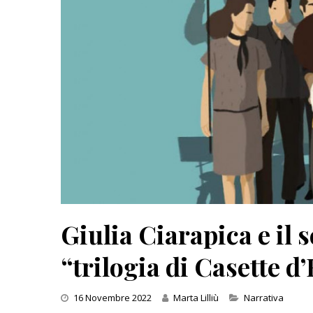
Inseguendo 
Andrea Cami
13 Dicembre 
Giulia Ciarapica e il
“trilogia di Casette d’
Categories
16 Novembre 2022
Marta Lilliù
Narrativa