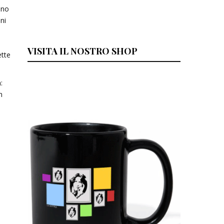
ano
ni
VISITA IL NOSTRO SHOP
ette
:
n