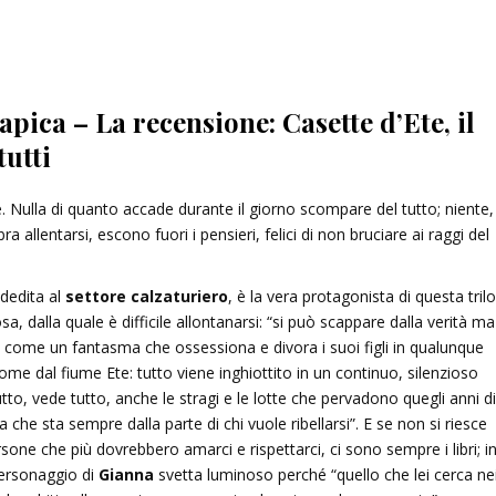
pica – La recensione: Casette d’Ete, il
utti
. Nulla di quanto accade durante il giorno scompare del tutto; niente, 
allentarsi, escono fuori i pensieri, felici di non bruciare ai raggi del
 dedita al
settore calzaturiero
, è la vera protagonista di questa trilo
, dalla quale è difficile allontanarsi: “si può scappare dalla verità ma
o, come un fantasma che ossessiona e divora i suoi figli in qualunque
nome dal fiume Ete: tutto viene inghiottito in un continuo, silenzioso
o, vede tutto, anche le stragi e le lotte che pervadono quegli anni di
he sta sempre dalla parte di chi vuole ribellarsi”. E se non si riesce
ersone che più dovrebbero amarci e rispettarci, ci sono sempre i libri; i
personaggio di
Gianna
svetta luminoso perché “quello che lei cerca ne