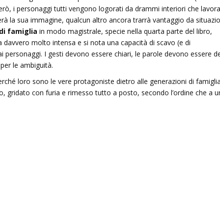
erò, i personaggi tutti vengono logorati da drammi interiori che lavor
rà la sua immagine, qualcun altro ancora trarrà vantaggio da situazio
 di famiglia
in modo magistrale, specie nella quarta parte del libro,
i fa davvero molto intensa e si nota una capacità di scavo (e di
 ai personaggi. I gesti devono essere chiari, le parole devono essere d
 per le ambiguità.
erché loro sono le vere protagoniste dietro alle generazioni di famiglia
o, gridato con furia e rimesso tutto a posto, secondo l’ordine che a u