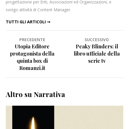
progettazione per Enti, Associazioni ed Organizzazioni, e
svolgo attività di Content Manager.
TUTTI GLI ARTICOLI ➞
Navigazione
PRECEDENTE
SUCCESSIVO
Utopia Editore
Peaky Blinders: il
articoli
protagonista della
libro ufficiale della
quinta box di
serie tv
Romanzi.it
Altro su Narrativa