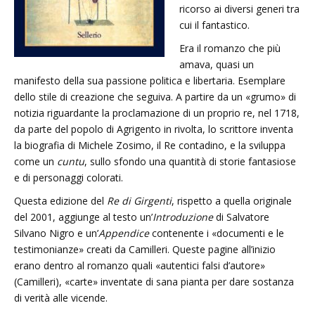
ricorso ai diversi generi tra
cui il fantastico.
Era il romanzo che più
amava, quasi un
manifesto della sua passione politica e libertaria. Esemplare
dello stile di creazione che seguiva. A partire da un «grumo» di
notizia riguardante la proclamazione di un proprio re, nel 1718,
da parte del popolo di Agrigento in rivolta, lo scrittore inventa
la biografia di Michele Zosimo, il Re contadino, e la sviluppa
come un
cuntu
, sullo sfondo una quantità di storie fantasiose
e di personaggi colorati.
Questa edizione del
Re di Girgenti
, rispetto a quella originale
del 2001, aggiunge al testo un’
Introduzione
di Salvatore
Silvano Nigro e un’
Appendice
contenente i «documenti e le
testimonianze» creati da Camilleri. Queste pagine all’inizio
erano dentro al romanzo quali «autentici falsi d’autore»
(Camilleri), «carte» inventate di sana pianta per dare sostanza
di verità alle vicende.