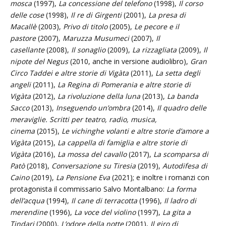
mosca
(1997),
La concessione del telefono
(1998),
Il corso
delle cose
(1998),
Il re di Girgenti
(2001),
La presa di
Macallè
(2003),
Privo di titolo
(2005),
Le pecore e il
pastore
(2007),
Maruzza Musumeci
(2007),
Il
casellante
(2008),
Il sonaglio
(2009),
La rizzagliata
(2009),
Il
nipote del Negus
(2010, anche in versione audiolibro),
Gran
Circo Taddei e altre storie di Vigàta
(2011),
La setta degli
angeli
(2011),
La Regina di Pomerania e altre storie di
Vigàta
(2012),
La rivoluzione della luna
(2013),
La banda
Sacco
(2013),
Inseguendo un’ombra
(2014),
Il quadro delle
meraviglie. Scritti per teatro, radio, musica,
cinema
(2015),
Le vichinghe volanti e altre storie d’amore a
Vigàta
(2015),
La cappella di famiglia e altre storie di
Vigàta
(2016),
La mossa del cavallo
(2017),
La scomparsa di
Patò
(2018),
Conversazione su Tiresia
(2019),
Autodifesa di
Caino
(2019),
La Pensione Eva
(2021); e inoltre i romanzi con
protagonista il commissario Salvo Montalbano:
La forma
dell’acqua
(1994),
Il cane di terracotta
(1996),
Il ladro di
merendine
(1996),
La voce del violino
(1997),
La gita a
Tindari
(2000),
L’odore della notte
(2001),
Il giro di