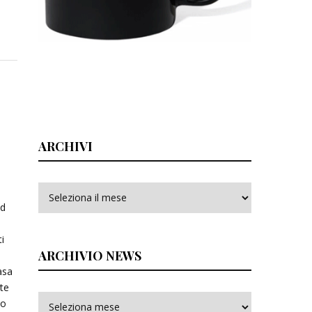
ARCHIVI
Archivi
ad
i
ARCHIVIO NEWS
asa
lte
io