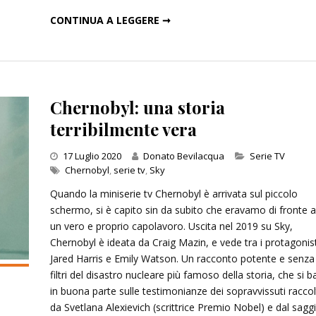
DIAVOLI: STORIA DI UNA GUERRA DEL NOSTRO TEMPO
CONTINUA A LEGGERE ➞
Chernobyl: una storia
terribilmente vera
Categories
17 Luglio 2020
Donato Bevilacqua
Serie TV
Chernobyl
,
serie tv
,
Sky
Quando la miniserie tv Chernobyl è arrivata sul piccolo
schermo, si è capito sin da subito che eravamo di fronte 
un vero e proprio capolavoro. Uscita nel 2019 su Sky,
Chernobyl è ideata da Craig Mazin, e vede tra i protagonist
Jared Harris e Emily Watson. Un racconto potente e senza
filtri del disastro nucleare più famoso della storia, che si b
in buona parte sulle testimonianze dei sopravvissuti racco
da Svetlana Alexievich (scrittrice Premio Nobel) e dal sagg