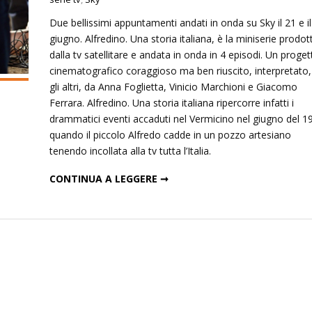
Due bellissimi appuntamenti andati in onda su Sky il 21 e i
giugno. Alfredino. Una storia italiana, è la miniserie prodot
dalla tv satellitare e andata in onda in 4 episodi. Un proget
cinematografico coraggioso ma ben riuscito, interpretato,
gli altri, da Anna Foglietta, Vinicio Marchioni e Giacomo
Ferrara. Alfredino. Una storia italiana ripercorre infatti i
drammatici eventi accaduti nel Vermicino nel giugno del 1
quando il piccolo Alfredo cadde in un pozzo artesiano
tenendo incollata alla tv tutta l’Italia.
ALFREDINO: UNA STORIA ITALIANA DA NON DIMENTICARE
CONTINUA A LEGGERE ➞