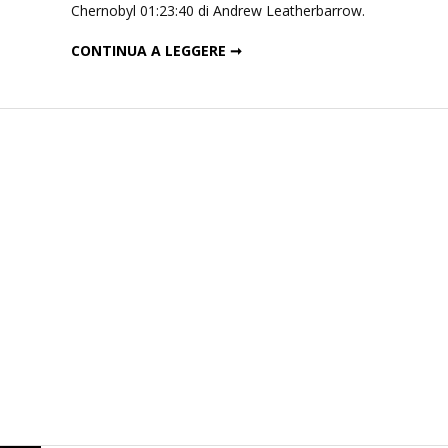
Chernobyl 01:23:40 di Andrew Leatherbarrow.
CHERNOBYL: UNA STORIA TERRIBILMENTE VERA
CONTINUA A LEGGERE ➞