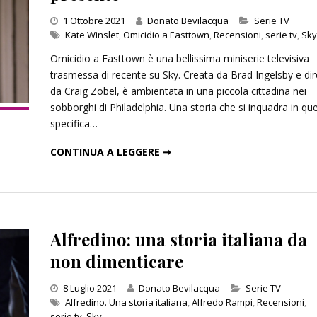
Categories
1 Ottobre 2021
Donato Bevilacqua
Serie TV
Kate Winslet
,
Omicidio a Easttown
,
Recensioni
,
serie tv
,
Sky
Omicidio a Easttown è una bellissima miniserie televisiva
un’ombra: cento anni di
Le indegne: romanzo di Agusti
trasmessa di recente su Sky. Creata da Brad Ingelsby e dir
lleri
Bazterrica
da Craig Zobel, è ambientata in una piccola cittadina nei
2025
27 Dicembre 2025
sobborghi di Philadelphia. Una storia che si inquadra in que
specifica…
OMICIDIO A EASTTOWN: UN FILO DI DOLORE CHE UNISCE PASSATO E PRESENTE
CONTINUA A LEGGERE ➞
Alfredino: una storia italiana da
non dimenticare
Categories
8 Luglio 2021
Donato Bevilacqua
Serie TV
Alfredino. Una storia italiana
,
Alfredo Rampi
,
Recensioni
,
serie tv
,
Sky