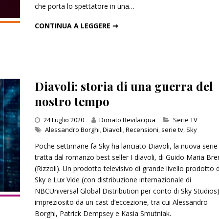
che porta lo spettatore in una…
ANNA: UNA BELLA FAVOLA DI PICCOLI EROI
CONTINUA A LEGGERE ➞
Diavoli: storia di una guerra del
nostro tempo
Categories
24 Luglio 2020
Donato Bevilacqua
Serie TV
Alessandro Borghi
,
Diavoli
,
Recensioni
,
serie tv
,
Sky
Poche settimane fa Sky ha lanciato Diavoli, la nuova serie
tratta dal romanzo best seller I diavoli, di Guido Maria Bre
(Rizzoli). Un prodotto televisivo di grande livello prodotto 
Sky e Lux Vide (con distribuzione internazionale di
NBCUniversal Global Distribution per conto di Sky Studios)
impreziosito da un cast d’eccezione, tra cui Alessandro
Borghi, Patrick Dempsey e Kasia Smutniak.