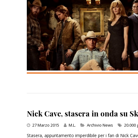
Nick Cave, stasera in onda su Sk
Categories
27 Marzo 2015
M.L.
Archivio News
20.000 
Stasera, appuntamento imperdibile per i fan di Nick Cav