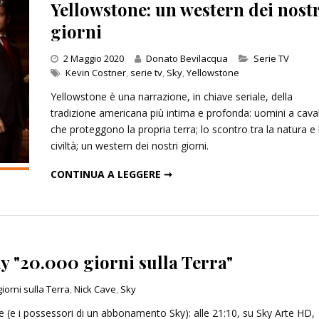
Yellowstone: un western dei nostr
giorni
Categories
2 Maggio 2020
Donato Bevilacqua
Serie TV
Kevin Costner
,
serie tv
,
Sky
,
Yellowstone
Yellowstone è una narrazione, in chiave seriale, della
tradizione americana più intima e profonda: uomini a cava
che proteggono la propria terra; lo scontro tra la natura e 
civiltà; un western dei nostri giorni.
YELLOWSTONE: UN WESTERN DEI NOSTRI GIORNI
CONTINUA A LEGGERE ➞
y "20.000 giorni sulla Terra"
giorni sulla Terra
,
Nick Cave
,
Sky
e (e i possessori di un abbonamento Sky): alle 21:10, su Sky Arte HD,