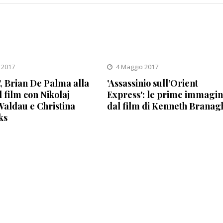
 2017
4 Maggio 2017
, Brian De Palma alla
'Assassinio sull’Orient
l film con Nikolaj
Express': le prime immagin
aldau e Christina
dal film di Kenneth Branag
ks