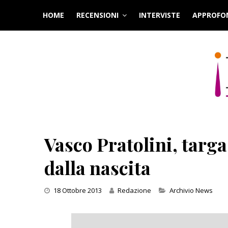
Skip
HOME
RECENSIONI
INTERVISTE
APPROFO
to
content
Vasco Pratolini, targa
dalla nascita
Categories
18 Ottobre 2013
Redazione
Archivio News