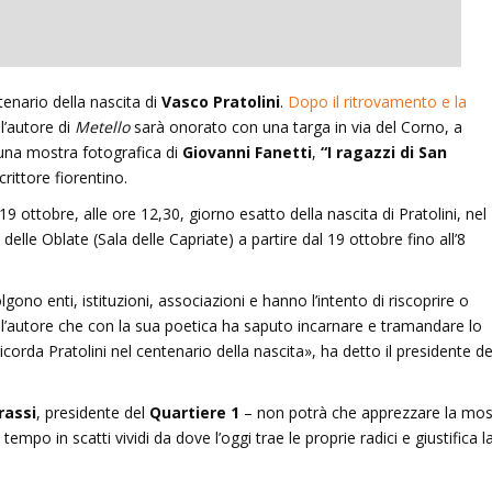
un’ombra: cento anni di
Le indegne: romanzo di Agusti
tenario della nascita di
Vasco Pratolini
.
Dopo il ritrovamento e la
lleri
Bazterrica
 l’autore di
Metello
sarà onorato con una targa in via del Corno, a
a una mostra fotografica di
Giovanni Fanetti
,
“I ragazzi di San
2025
27 Dicembre 2025
crittore fiorentino.
ttobre, alle ore 12,30, giorno esatto della nascita di Pratolini, nel
delle Oblate (Sala delle Capriate) a partire dal 19 ottobre fino all’8
lgono enti, istituzioni, associazioni e hanno l’intento di riscoprire o
dell’autore che con la sua poetica ha saputo incarnare e tramandare lo
orda Pratolini nel centenario della nascita», ha detto il presidente de
rassi
, presidente del
Quartiere 1
– non potrà che apprezzare la mos
tempo in scatti vividi da dove l’oggi trae le proprie radici e giustifica l