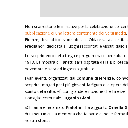
Inseguendo 
Non si arrestano le iniziative per la celebrazione del cen
Andrea Cami
pubblicazione di una lettera contenente dei versi inediti
,
Firenze, dove abitò. Non solo: alle Oblate sarà allestit
13 Dicembre 
Frediano”
, dedicata ai luoghi raccontati e vissuti dallo s
Lo scoprimento della targa è programmato per sabato 19 o
1913. La mostra di Fanetti sarà ospitata dalla Biblioteca 
novembre e sarà ad ingresso gratuito.
I vari eventi, organizzati dal
Comune di Firenze
, coinvo
scoprire, magari per i più giovani, la figura e le opere 
spirito della città. «È
con grande emozione che Firenze ric
Consiglio comunale
Eugenio Giani
.
«Chi ama e ha amato Pratolini – ha aggiunto
Ornella G
di Fanetti in cui la memoria che fa parte di noi e ferma il 
nostra storia».