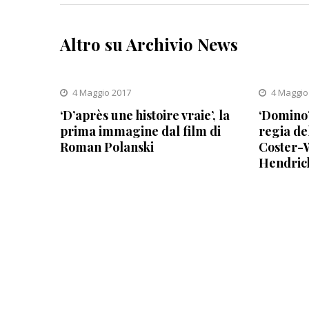
Altro su Archivio News
4 Maggio 2017
4 Maggio
‘D’après une histoire vraie’, la
‘Domino’
prima immagine dal film di
regia de
Roman Polanski
Coster-W
Hendric