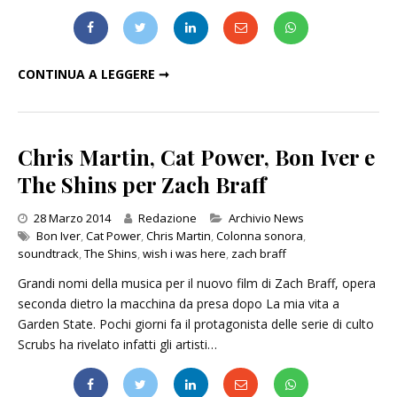
"SO NOW WHAT": IL NUOVO BRANO DEGLI SHINS PER ZACH BRAFF
CONTINUA A LEGGERE ➞
Chris Martin, Cat Power, Bon Iver e
The Shins per Zach Braff
Categories
28 Marzo 2014
Redazione
Archivio News
Bon Iver
,
Cat Power
,
Chris Martin
,
Colonna sonora
,
soundtrack
,
The Shins
,
wish i was here
,
zach braff
Grandi nomi della musica per il nuovo film di Zach Braff, opera
seconda dietro la macchina da presa dopo La mia vita a
Garden State. Pochi giorni fa il protagonista delle serie di culto
Scrubs ha rivelato infatti gli artisti…