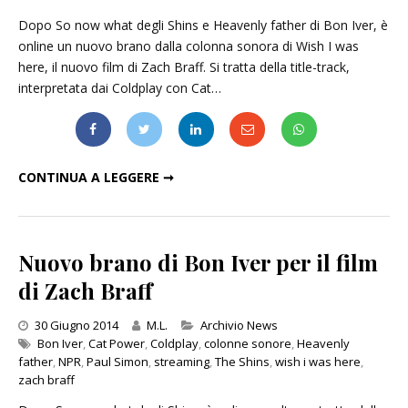
Dopo So now what degli Shins e Heavenly father di Bon Iver, è
online un nuovo brano dalla colonna sonora di Wish I was
here, il nuovo film di Zach Braff. Si tratta della title-track,
interpretata dai Coldplay con Cat…
"WISH I WAS HERE": ASCOLTA IL DUETTO TRA COLDPLAY E CAT POWER
CONTINUA A LEGGERE ➞
Nuovo brano di Bon Iver per il film
di Zach Braff
Categories
30 Giugno 2014
M.L.
Archivio News
Bon Iver
,
Cat Power
,
Coldplay
,
colonne sonore
,
Heavenly
father
,
NPR
,
Paul Simon
,
streaming
,
The Shins
,
wish i was here
,
zach braff