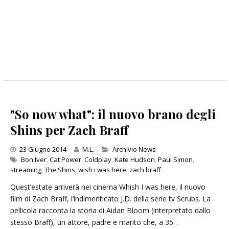
"So now what": il nuovo brano degli
Shins per Zach Braff
Categories
23 Giugno 2014
M.L.
Archivio News
Bon Iver
,
Cat Power
,
Coldplay
,
Kate Hudson
,
Paul Simon
,
streaming
,
The Shins
,
wish i was here
,
zach braff
Quest’estate arriverà nei cinema Whish I was here, il nuovo
film di Zach Braff, l’indimenticato J.D. della serie tv Scrubs. La
pellicola racconta la storia di Aidan Bloom (interpretato dallo
stesso Braff), un attore, padre e marito che, a 35…