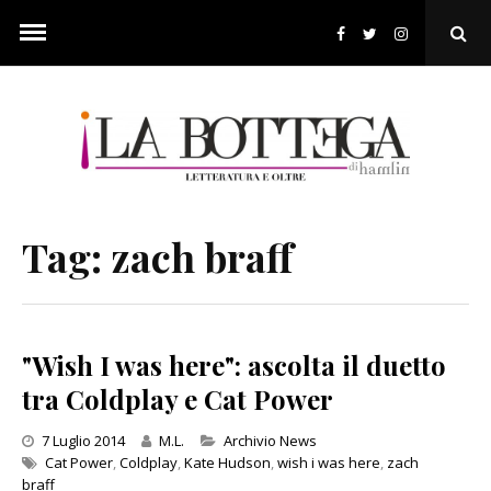
Skip
to
Ope
content
Sear
Pop
Tag:
zach braff
"Wish I was here": ascolta il duetto
tra Coldplay e Cat Power
Categories
7 Luglio 2014
M.L.
Archivio News
Cat Power
,
Coldplay
,
Kate Hudson
,
wish i was here
,
zach
braff