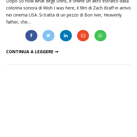
Dopo So now what degli Shins, è online un altro estratto dalla
colonna sonora di Wish I was here, il film di Zach Braff in arrivo
nei cinema USA. Si tratta di un pezzo di Bon Iver, Heavenly
father, che…
NUOVO BRANO DI BON IVER PER IL FILM DI ZACH BRAFF
CONTINUA A LEGGERE ➞