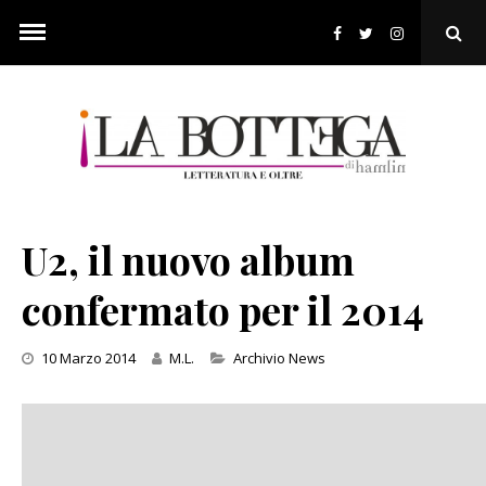
Skip
to
Ope
content
Sear
Pop
U2, il nuovo album
confermato per il 2014
Categories
10 Marzo 2014
M.L.
Archivio News