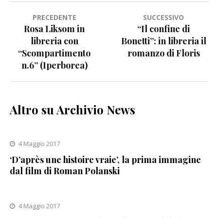
Navigazione
PRECEDENTE
SUCCESSIVO
Rosa Liksom in
“Il confine di
articoli
libreria con
Bonetti”: in libreria il
“Scompartimento
romanzo di Floris
n.6” (Iperborea)
Altro su Archivio News
4 Maggio 2017
‘D’après une histoire vraie’, la prima immagine
dal film di Roman Polanski
4 Maggio 2017