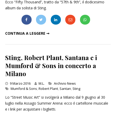
Ecco “Fifty Thousand”, tratto da “57th & 9th”, il dodicesimo
album da solista di Sting.
STING: ECCO "FIFTY THOUSAND", DEDICATO A BOWIE E PRINCE
CONTINUA A LEGGERE ➞
Sting, Robert Plant, Santana e i
Mumford & Sons in concerto a
Milano
Categories
9 Marzo 2016
M.L.
Archivio News
Mumford & Sons
,
Robert Plant
,
Santan
,
Sting
Lo “Street Music Art” si svolgerà a Milano dal 9 giugno al 30
luglio nella Assago Summer Arena: ecco il cartellone musicale
e i link per acquistare i biglietti.