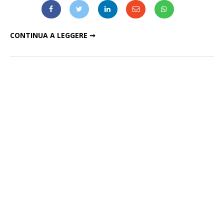
STING, ROBERT PLANT, SANTANA E I MUMFORD & SONS IN CONCERTO A MILANO
CONTINUA A LEGGERE ➞