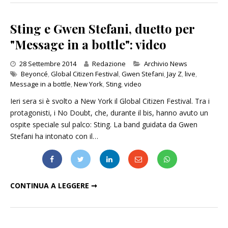
Sting e Gwen Stefani, duetto per
"Message in a bottle": video
Categories
28 Settembre 2014
Redazione
Archivio News
Beyoncé
,
Global Citizen Festival
,
Gwen Stefani
,
Jay Z
,
live
,
Message in a bottle
,
New York
,
Sting
,
video
Ieri sera si è svolto a New York il Global Citizen Festival. Tra i
protagonisti, i No Doubt, che, durante il bis, hanno avuto un
ospite speciale sul palco: Sting. La band guidata da Gwen
Stefani ha intonato con il…
STING E GWEN STEFANI, DUETTO PER "MESSAGE IN A BOTTLE": VIDEO
CONTINUA A LEGGERE ➞