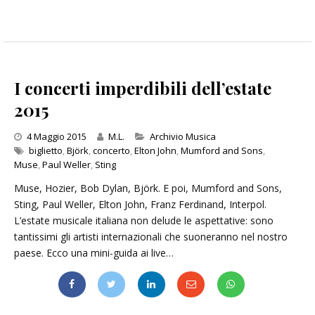
I concerti imperdibili dell’estate
2015
Categories
4 Maggio 2015
M.L.
Archivio Musica
biglietto
,
Björk
,
concerto
,
Elton John
,
Mumford and Sons
,
Muse
,
Paul Weller
,
Sting
Muse, Hozier, Bob Dylan, Björk. E poi, Mumford and Sons,
Sting, Paul Weller, Elton John, Franz Ferdinand, Interpol.
L’estate musicale italiana non delude le aspettative: sono
tantissimi gli artisti internazionali che suoneranno nel nostro
paese. Ecco una mini-guida ai live…