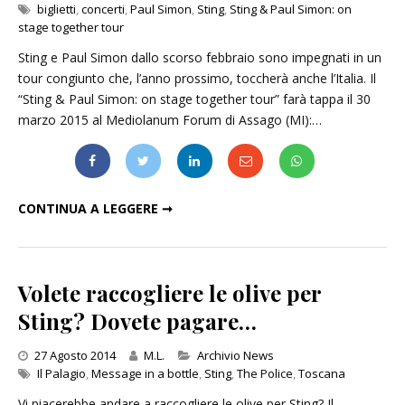
biglietti
,
concerti
,
Paul Simon
,
Sting
,
Sting & Paul Simon: on
stage together tour
Sting e Paul Simon dallo scorso febbraio sono impegnati in un
tour congiunto che, l’anno prossimo, toccherà anche l’Italia. Il
“Sting & Paul Simon: on stage together tour” farà tappa il 30
marzo 2015 al Mediolanum Forum di Assago (MI):…
STING E PAUL SIMON, A MARZO 2015 UN CONCERTO A MILANO
CONTINUA A LEGGERE ➞
Volete raccogliere le olive per
Sting? Dovete pagare…
Categories
27 Agosto 2014
M.L.
Archivio News
Il Palagio
,
Message in a bottle
,
Sting
,
The Police
,
Toscana
Vi piacerebbe andare a raccogliere le olive per Sting? Il