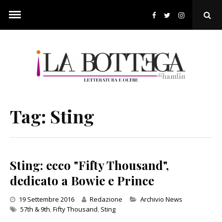
Skip
to
Ope
content
Sear
Pop
Tag:
Sting
Sting: ecco "Fifty Thousand",
dedicato a Bowie e Prince
Categories
19 Settembre 2016
Redazione
Archivio News
57th & 9th
,
Fifty Thousand
,
Sting