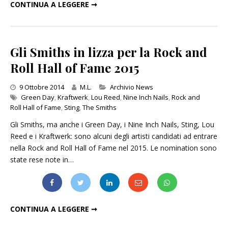
I CONCERTI IMPERDIBILI DELL’ESTATE 2015
CONTINUA A LEGGERE ➞
Gli Smiths in lizza per la Rock and
Roll Hall of Fame 2015
Categories
9 Ottobre 2014
M.L.
Archivio News
Green Day
,
Kraftwerk
,
Lou Reed
,
Nine Inch Nails
,
Rock and
Roll Hall of Fame
,
Sting
,
The Smiths
Gli Smiths, ma anche i Green Day, i Nine Inch Nails, Sting, Lou
Reed e i Kraftwerk: sono alcuni degli artisti candidati ad entrare
nella Rock and Roll Hall of Fame nel 2015. Le nomination sono
state rese note in…
GLI SMITHS IN LIZZA PER LA ROCK AND ROLL HALL OF FAME 2015
CONTINUA A LEGGERE ➞