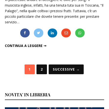
musicista inglese, infatti, ha una tenuta tuta sua in Toscana, “Il
Palagio”, nella quale coltiva i preziosi frutti. Tuttavia, c’è un
piccolo particolare che dovete tenere presente: per prestare
servizio…
VOLETE RACCOGLIERE LE OLIVE PER STING? DOVETE PAGARE…
CONTINUA A LEGGERE ➞
Paginazione
1
2
SUCCESSIVE →
degli
articoli
NOVITA’ IN LIBRERIA