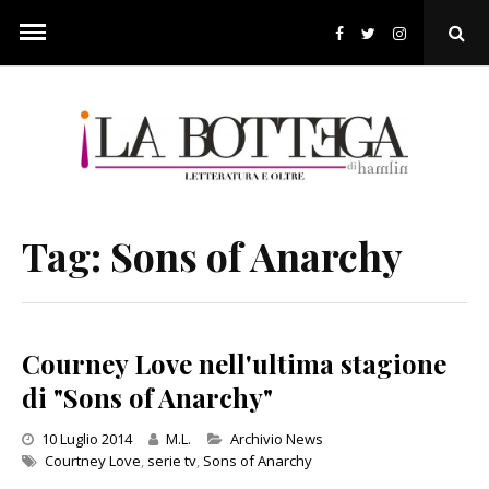
Skip
to
Ope
content
Sear
Pop
Tag:
Sons of Anarchy
Courney Love nell'ultima stagione
di "Sons of Anarchy"
Categories
10 Luglio 2014
M.L.
Archivio News
Courtney Love
,
serie tv
,
Sons of Anarchy