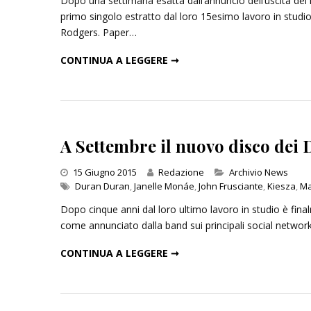
Dopo una settimana esatta dall’annuncio dell’uscita del
primo singolo estratto dal loro 15esimo lavoro in studio
Rodgers. Paper…
"PRESSURE OFF", ASCOLTA IL NUOVO SINGOLO DEI DURAN DURAN
CONTINUA A LEGGERE ➞
Inseguendo 
Andrea Cami
13 Dicembre 
A Settembre il nuovo disco dei
Categories
15 Giugno 2015
Redazione
Archivio News
Duran Duran
,
Janelle Monáe
,
John Frusciante
,
Kiesza
,
Ma
Dopo cinque anni dal loro ultimo lavoro in studio è fi
come annunciato dalla band sui principali social networ
A SETTEMBRE IL NUOVO DISCO DEI DURAN DURAN: "PAPER GODS"
CONTINUA A LEGGERE ➞