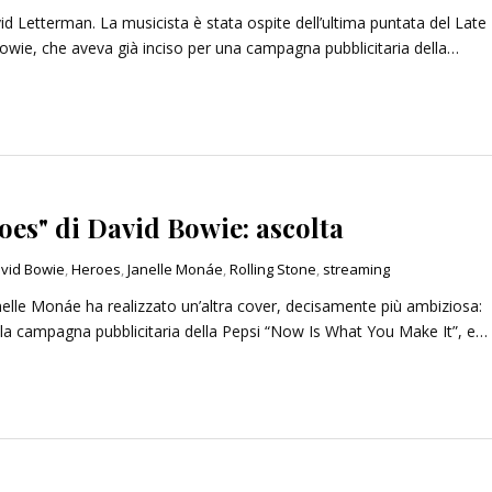
id Letterman. La musicista è stata ospite dell’ultima puntata del Late
wie, che aveva già inciso per una campagna pubblicitaria della…
oes" di David Bowie: ascolta
vid Bowie
,
Heroes
,
Janelle Monáe
,
Rolling Stone
,
streaming
anelle Monáe ha realizzato un’altra cover, decisamente più ambiziosa:
r la campagna pubblicitaria della Pepsi “Now Is What You Make It”, e…