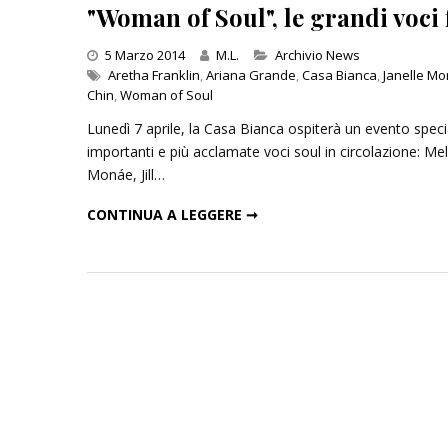
"Woman of Soul", le grandi voci
Categories
5 Marzo 2014
M.L.
Archivio News
Aretha Franklin
,
Ariana Grande
,
Casa Bianca
,
Janelle M
Chin
,
Woman of Soul
Lunedì 7 aprile, la Casa Bianca ospiterà un evento speci
importanti e più acclamate voci soul in circolazione: Mel
Monáe, Jill…
"WOMAN OF SOUL", LE GRANDI VOCI FEMMINILI ALLA CASA BIANCA
CONTINUA A LEGGERE ➞