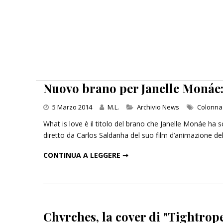
Nuovo brano per Janelle Monáe:
Categories
5 Marzo 2014
M.L.
Archivio News
Colonna
What is love è il titolo del brano che Janelle Monáe ha 
diretto da Carlos Saldanha del suo film d’animazione del 
NUOVO BRANO PER JANELLE MONÁE: “WHAT IS LOVE”
CONTINUA A LEGGERE ➞
Chvrches, la cover di "Tightrop