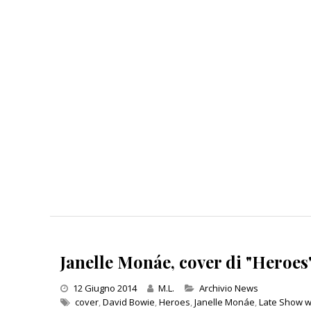
Janelle Monáe, cover di "Heroes"
Categories
12 Giugno 2014
M.L.
Archivio News
cover
,
David Bowie
,
Heroes
,
Janelle Monáe
,
Late Show w