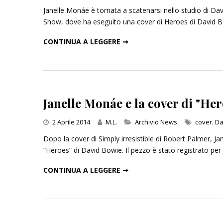
Janelle Monáe è tornata a scatenarsi nello studio di Dav
Show, dove ha eseguito una cover di Heroes di David Bo
JANELLE MONÁE, COVER DI "HEROES" DA LETTERMAN: IL VIDEO
CONTINUA A LEGGERE ➞
Janelle Monáe e la cover di "Her
Categories
2 Aprile 2014
M.L.
Archivio News
cover
,
Da
Dopo la cover di Simply irresistible di Robert Palmer, J
“Heroes” di David Bowie. Il pezzo è stato registrato pe
JANELLE MONÁE E LA COVER DI "HEROES" DI DAVID BOWIE: ASCOLTA
CONTINUA A LEGGERE ➞