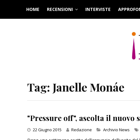
Skip
HOME
RECENSIONI
INTERVISTE
APPROFO
to
content
Tag:
Janelle Monáe
"Pressure off", ascolta il nuov
Categories
22 Giugno 2015
Redazione
Archivio News