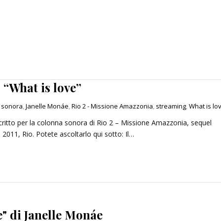
 “What is love”
 sonora
,
Janelle Monáe
,
Rio 2 - Missione Amazzonia
,
streaming
,
What is lo
scritto per la colonna sonora di Rio 2 – Missione Amazzonia, sequel
2011, Rio. Potete ascoltarlo qui sotto: Il…
e" di Janelle Monáe