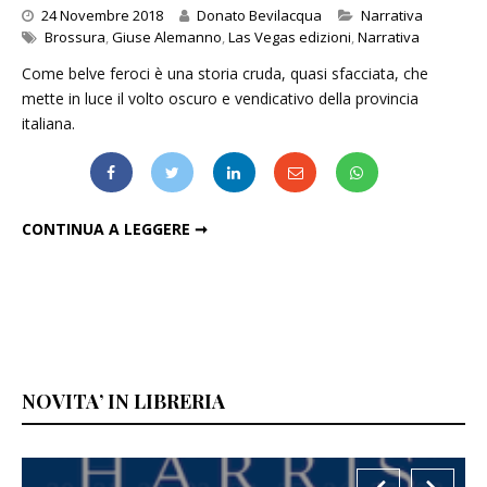
Categories
24 Novembre 2018
Donato Bevilacqua
Narrativa
Brossura
,
Giuse Alemanno
,
Las Vegas edizioni
,
Narrativa
Come belve feroci è una storia cruda, quasi sfacciata, che
mette in luce il volto oscuro e vendicativo della provincia
italiana.
GIUSE ALEMANNO – COME BELVE FEROCI
CONTINUA A LEGGERE ➞
NOVITA’ IN LIBRERIA