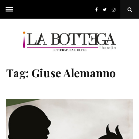
Skip
to
Ope
content
Sear
Pop
Tag:
Giuse Alemanno