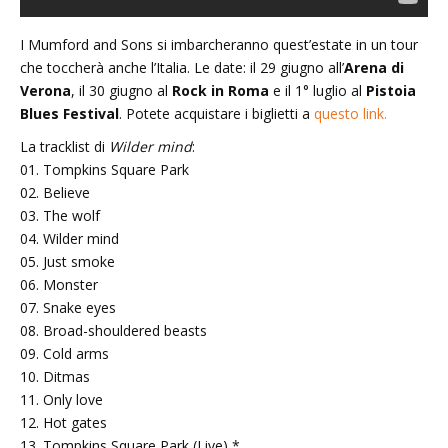
I Mumford and Sons si imbarcheranno quest’estate in un tour
che toccherà anche l’Italia.
Le date
: il 29 giugno all’
Arena di
Verona
, il 30 giugno al
Rock in Roma
e il 1° luglio al
Pistoia
Blues Festival
. Potete acquistare i biglietti a
questo link
.
La tracklist di
Wilder mind
:
01. Tompkins Square Park
02. Believe
03. The wolf
04. Wilder mind
05. Just smoke
06. Monster
07. Snake eyes
08. Broad-shouldered beasts
09. Cold arms
10. Ditmas
11. Only love
12. Hot gates
13. Tompkins Square Park (Live) *