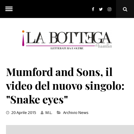
Skip
to
Ope
content
Sear
Pop
Mumford and Sons, il
video del nuovo singolo:
"Snake eyes"
Categories
20 Aprile 2015
M.L.
Archivio News