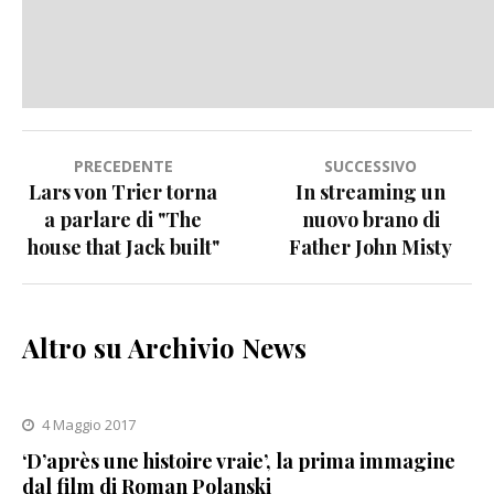
Navigazione
PRECEDENTE
SUCCESSIVO
Lars von Trier torna
In streaming un
articoli
a parlare di "The
nuovo brano di
house that Jack built"
Father John Misty
Altro su Archivio News
4 Maggio 2017
‘D’après une histoire vraie’, la prima immagine
dal film di Roman Polanski