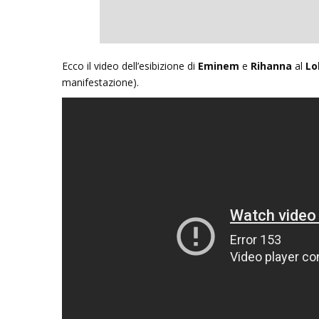
Inseguendo 
Ecco il video dell’esibizione di
Eminem
e
Rihanna
al
Lo
Andrea Cami
manifestazione).
13 Dicembre 