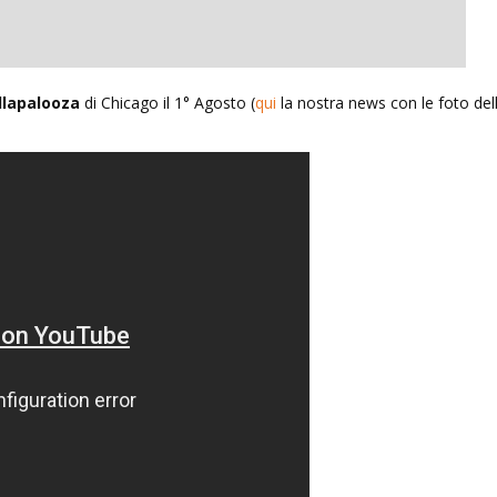
un’ombra: cento anni di
Le indegne: romanzo di Agusti
llapalooza
di Chicago il 1° Agosto (
qui
la nostra news con le foto del
lleri
Bazterrica
2025
27 Dicembre 2025