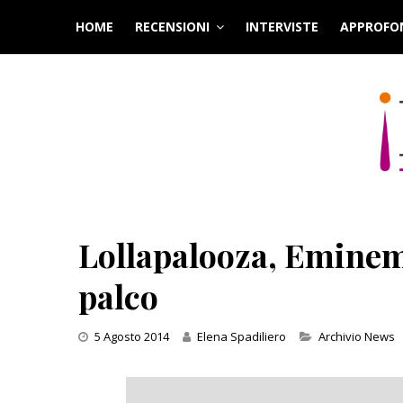
Skip
HOME
RECENSIONI
INTERVISTE
APPROFO
to
content
Lollapalooza, Eminem
palco
Categories
5 Agosto 2014
Elena Spadiliero
Archivio News