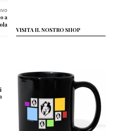
IVO
o a
cola
VISITA IL NOSTRO SHOP
i
h