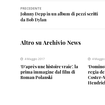
Navigazione
PRECEDENTE
Johnny Depp in un album di pezzi scritti
articoli
da Bob Dylan
Altro su Archivio News
4 Maggio 2017
4 Maggio
‘D’après une histoire vraie’, la
‘Domino’
prima immagine dal film di
regia de
Roman Polanski
Coster-W
Hendric