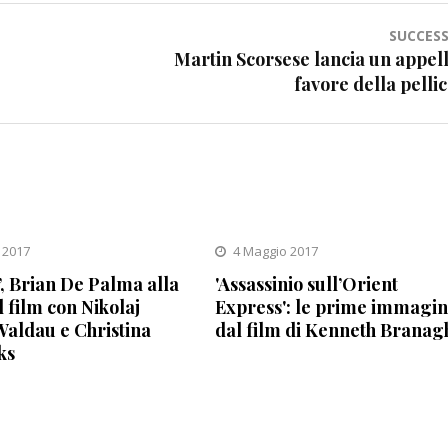
SUCCESS
Martin Scorsese lancia un appell
favore della pelli
 2017
4 Maggio 2017
, Brian De Palma alla
'Assassinio sull’Orient
l film con Nikolaj
Express': le prime immagin
aldau e Christina
dal film di Kenneth Branag
ks