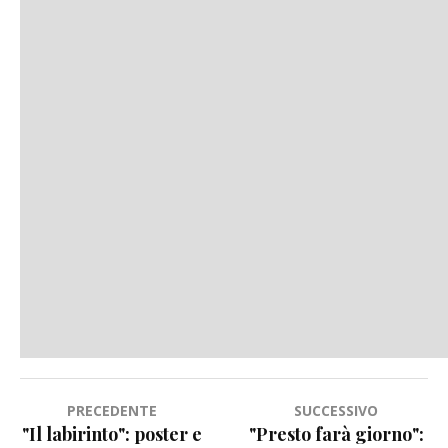
Navigazione
PRECEDENTE
SUCCESSIVO
"Il labirinto": poster e
"Presto farà giorno":
articoli