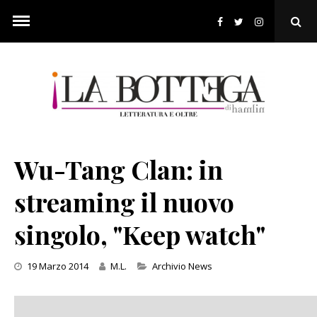
Skip
to
Ope
content
Sear
Pop
Wu-Tang Clan: in
streaming il nuovo
singolo, "Keep watch"
Categories
19 Marzo 2014
M.L.
Archivio News