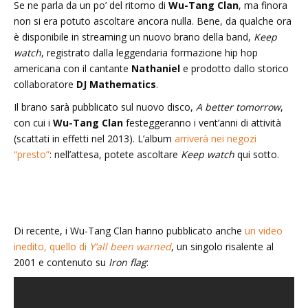
Se ne parla da un po’ del ritorno di
Wu-Tang Clan
, ma finora
non si era potuto ascoltare ancora nulla. Bene, da qualche ora
è disponibile in streaming un nuovo brano della band,
Keep
watch
, registrato dalla leggendaria formazione hip hop
americana con il cantante
Nathaniel
e prodotto dallo storico
collaboratore
DJ Mathematics
.
Il brano sarà pubblicato sul nuovo disco,
A better tomorrow
,
con cui i
Wu-Tang Clan
festeggeranno i vent’anni di attività
(scattati in effetti nel 2013). L’album
arriverà nei negozi
“presto”
: nell’attesa, potete ascoltare
Keep watch
qui sotto.
Di recente, i Wu-Tang Clan hanno pubblicato anche
un video
inedito, quello di
Y’all been warned
, un singolo risalente al
2001 e contenuto su
Iron flag
: