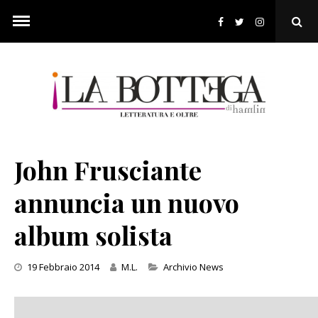
Skip
to
Ope
content
Sear
Pop
John Frusciante
annuncia un nuovo
album solista
Categories
19 Febbraio 2014
M.L.
Archivio News