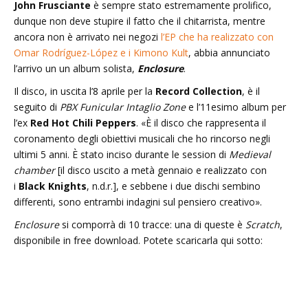
John Frusciante
è sempre stato estremamente prolifico,
dunque non deve stupire il fatto che il chitarrista, mentre
ancora non è arrivato nei negozi
l’EP che ha realizzato con
Omar Rodríguez-López e i Kimono Kult
, abbia annunciato
l’arrivo un un album solista,
Enclosure
.
Il disco, in uscita l’8 aprile per la
Record Collection
, è il
seguito di
PBX Funicular Intaglio Zone
e l’11esimo album per
l’ex
Red Hot Chili Peppers
. «È il disco che rappresenta il
coronamento degli obiettivi musicali che ho rincorso negli
ultimi 5 anni. È stato inciso durante le session di
Medieval
chamber
[il disco uscito a metà gennaio e realizzato con
i
Black Knights
, n.d.r.], e sebbene i due dischi sembino
differenti, sono entrambi indagini sul pensiero creativo».
Enclosure
si comporrà di 10 tracce: una di queste è
Scratch
,
disponibile in free download. Potete scaricarla qui sotto: