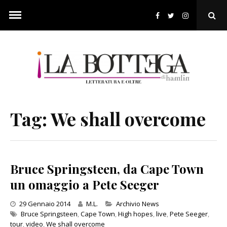
Skip
to
Ope
content
Sear
Pop
Tag:
We shall overcome
Bruce Springsteen, da Cape Town
un omaggio a Pete Seeger
Categories
29 Gennaio 2014
M.L.
Archivio News
Bruce Springsteen
,
Cape Town
,
High hopes
,
live
,
Pete Seeger
,
tour
,
video
,
We shall overcome