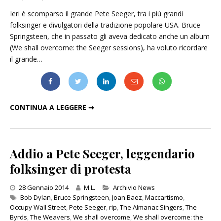
Ieri è scomparso il grande Pete Seeger, tra i più grandi
folksinger e divulgatori della tradizione popolare USA. Bruce
Springsteen, che in passato gli aveva dedicato anche un album
(We shall overcome: the Seeger sessions), ha voluto ricordare
il grande…
BRUCE SPRINGSTEEN, DA CAPE TOWN UN OMAGGIO A PETE SEEGER
CONTINUA A LEGGERE ➞
Addio a Pete Seeger, leggendario
folksinger di protesta
Categories
28 Gennaio 2014
M.L.
Archivio News
Bob Dylan
,
Bruce Springsteen
,
Joan Baez
,
Maccartismo
,
Occupy Wall Street
,
Pete Seeger
,
rip
,
The Almanac Singers
,
The
Byrds
,
The Weavers
,
We shall overcome
,
We shall overcome: the