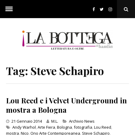
Skip
to
Ope
content
Sear
Pop
Tag:
Steve Schapiro
Lou Reed e i Velvet Underground in
mostra a Bologna
Categories
21 Gennaio 2014
M.L.
Archivio News
Andy Warhol
,
Arte Fiera
,
Bologna
,
fotografia
,
Lou Reed
,
mostra
,
Nico
,
Ono Arte Contemporeanea
,
Steve Schapiro
,