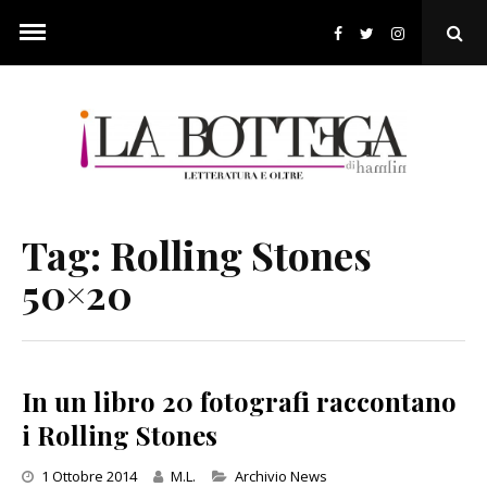
Skip
to
Ope
content
Sear
Pop
Tag:
Rolling Stones
50×20
In un libro 20 fotografi raccontano
i Rolling Stones
Categories
1 Ottobre 2014
M.L.
Archivio News