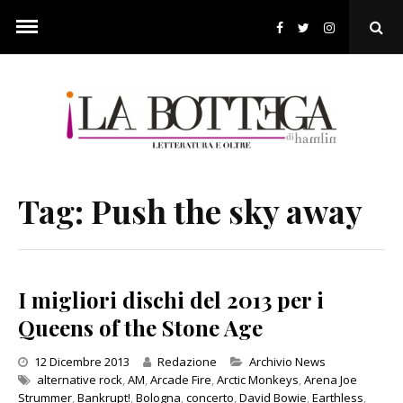
Skip
to
Ope
content
Sear
Pop
Tag:
Push the sky away
I migliori dischi del 2013 per i
Queens of the Stone Age
Categories
12 Dicembre 2013
Redazione
Archivio News
alternative rock
,
AM
,
Arcade Fire
,
Arctic Monkeys
,
Arena Joe
Strummer
,
Bankrupt!
,
Bologna
,
concerto
,
David Bowie
,
Earthless
,