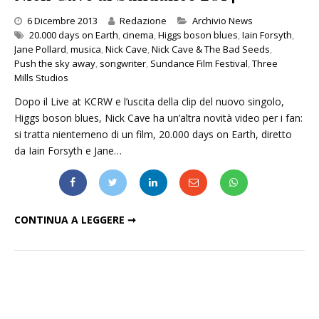
Categories
6 Dicembre 2013
Redazione
Archivio News
20.000 days on Earth
,
cinema
,
Higgs boson blues
,
Iain Forsyth
,
Jane Pollard
,
musica
,
Nick Cave
,
Nick Cave & The Bad Seeds
,
Push the sky away
,
songwriter
,
Sundance Film Festival
,
Three
Mills Studios
Dopo il Live at KCRW e l’uscita della clip del nuovo singolo,
Higgs boson blues, Nick Cave ha un’altra novità video per i fan:
si tratta nientemeno di un film, 20.000 days on Earth, diretto
da Iain Forsyth e Jane…
"20.000 DAYS ON EARTH", IL FILM SU NICK CAVE AL SUNDANCE 2014
CONTINUA A LEGGERE ➞