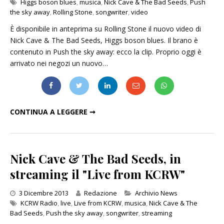
Higgs boson blues
,
musica
,
Nick Cave & The Bad Seeds
,
Push
the sky away
,
Rolling Stone
,
songwriter
,
video
È disponibile in anteprima su Rolling Stone il nuovo video di
Nick Cave & The Bad Seeds, Higgs boson blues. Il brano è
contenuto in Push the sky away: ecco la clip. Proprio oggi è
arrivato nei negozi un nuovo…
NICK CAVE & THE BAD SEEDS: IL VIDEO DI "HIGGS BOSON BLUES"
CONTINUA A LEGGERE ➞
Nick Cave & The Bad Seeds, in
streaming il "Live from KCRW"
Categories
3 Dicembre 2013
Redazione
Archivio News
KCRW Radio
,
live
,
Live from KCRW
,
musica
,
Nick Cave & The
Bad Seeds
,
Push the sky away
,
songwriter
,
streaming