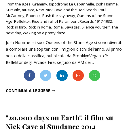
From the ages
,
Grammy
,
Ippodromo Le Capannelle
,
Josh Homme
,
Kurt Vile
,
musica
,
New
,
Nick Cave and the Bad Seeds
,
Paul
McCartney
,
Phoenix
,
Push the sky away
,
Queens of the Stone
Age
,
Reflektor
,
Rise and fall of Paramount Records 1917-1932
,
Rock in Idro
,
Rock in Roma
,
Roma
,
Savages
,
Silence yourself
,
The
next day
,
Waking on a pretty daze
Josh Homme e i suoi Queens of the Stone Age si sono divertiti
a compilare una top ten con i migliori dischi dell’anno. Al primo
posto della classifica, pubblicata da BrooklynVegan, c’è
Reflektor degli Arcade Fire, seguito da AM dei…
I MIGLIORI DISCHI DEL 2013 PER I QUEENS OF THE STONE AGE
CONTINUA A LEGGERE ➞
"20.000 days on Earth", il film su
Nick Cave al Sundance 2014