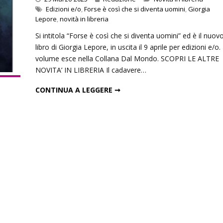
Edizioni e/o
,
Forse è così che si diventa uomini
,
Giorgia
Lepore
,
novità in libreria
Si intitola “Forse è così che si diventa uomini” ed è il nuov
un’ombra: cento anni di
Le indegne: romanzo di Agusti
libro di Giorgia Lepore, in uscita il 9 aprile per edizioni e/o. 
lleri
Bazterrica
volume esce nella Collana Dal Mondo. SCOPRI LE ALTRE
NOVITA’ IN LIBRERIA Il cadavere…
2025
27 Dicembre 2025
FORSE È COSÌ CHE SI DIVENTA UOMINI: UN LIBRO DI GIORGIA LEPORE
CONTINUA A LEGGERE ➞