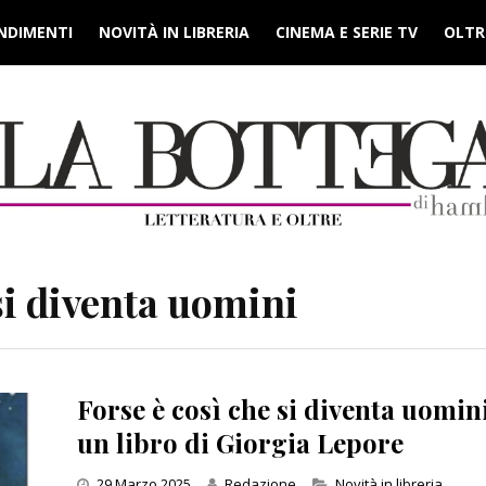
NDIMENTI
NOVITÀ IN LIBRERIA
CINEMA E SERIE TV
OLTRE
si diventa uomini
Forse è così che si diventa uomini
un libro di Giorgia Lepore
Categories
29 Marzo 2025
Redazione
Novità in libreria