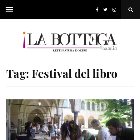
Skip
to
Ope
content
Sear
Pop
Tag:
Festival del libro