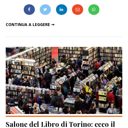
MANTOVA LIBRI MAPPE STAMPE: DAL 14 AL 15 SETTEMBRE L’APPUNTAMENTO AUTUNNALE CON IL “PARADISO DEI COLLEZIONISTI” ARRIVA ALLA X EDIZIONE
CONTINUA A LEGGERE ➞
Salone del Libro di Torino: ecco il