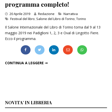
programma completo!
Categories
20 Aprile 2019
Redazione
Narrativa
Festival del libro
,
Salone del Libro di Torino
,
Torino
Il Salone Internazionale del Libro di Torino torna dal 9 al 13
maggio 2019 nei Padiglioni 1, 2, 3 e Oval di Lingotto Fiere.
Ecco il programma.
SALONE DEL LIBRO DI TORINO: ECCO IL PROGRAMMA COMPLETO!
CONTINUA A LEGGERE ➞
NOVITA’ IN LIBRERIA