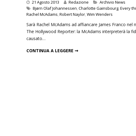
Categories
21 Agosto 2013
Redazione
Archivio News
Bjørn Olaf Johannessen
,
Charlotte Gainsbourg
,
Every thi
Rachel McAdams
,
Robert Naylor
,
Wim Wenders
Sarà Rachel McAdams ad affiancare James Franco nel nuov
The Hollywood Reporter: la McAdams interpreterà la fid
causato…
RACHEL MCADAMS IN EVERY THING WILL BE FINE DI WIM WENDERS
CONTINUA A LEGGERE ➞