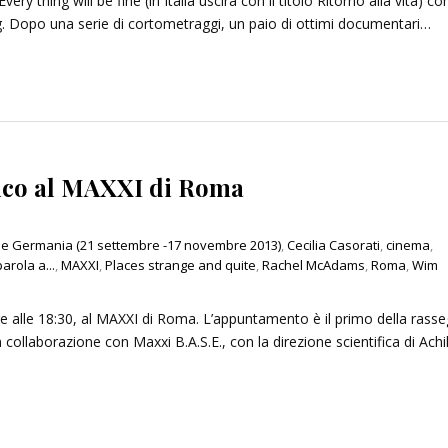
 thing will be fine (in Italia uscirà con il titolo Ritorno alla vita) co
 Dopo una serie di cortometraggi, un paio di ottimi documentari…
un’ombra: cento anni di
Le indegne: romanzo di Agusti
lleri
Bazterrica
2025
27 Dicembre 2025
ico al MAXXI di Roma
ne Germania (21 settembre -17 novembre 2013)
,
Cecilia Casorati
,
cinema
,
arola a...
,
MAXXI
,
Places strange and quite
,
Rachel McAdams
,
Roma
,
Wim
e alle 18:30, al MAXXI di Roma. L’appuntamento è il primo della rass
n collaborazione con Maxxi B.A.S.E., con la direzione scientifica di Achil