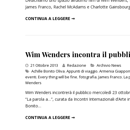
Dedichiamo uno spazio all’ultimo film di Wim Wenders, Every
James Franco, Rachel McAdams e Charlotte Gainsbourg.
"EVERY THING WILL BE FINE": UNO STREPITOSO WENDERS A BERLINO
CONTINUA A LEGGERE ➞
Inseguendo 
Andrea Cami
13 Dicembre 
Wim Wenders incontra il pubbl
Categories
21 Ottobre 2013
Redazione
Archivio News
Achille Bonito Oliva
,
Appunti di viaggio. Armenia Giappo
eventi
,
Every thing will be fine
,
fotografia
,
James Franco
,
La p
Wenders
Wim Wenders incontrerà il pubblico mercoledì 23 ottobr
“La parola a…”, curata da Incontri Internazionali d’Arte i
Bonito…
WIM WENDERS INCONTRA IL PUBBLICO AL MAXXI DI ROMA
CONTINUA A LEGGERE ➞