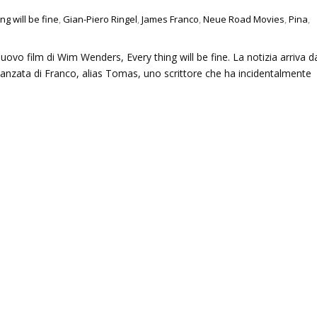
ng will be fine
,
Gian-Piero Ringel
,
James Franco
,
Neue Road Movies
,
Pina
,
o film di Wim Wenders, Every thing will be fine. La notizia arriva d
anzata di Franco, alias Tomas, uno scrittore che ha incidentalmente