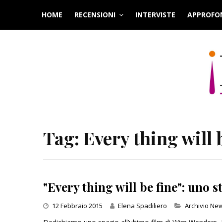
Skip
HOME
RECENSIONI
INTERVISTE
APPROFO
to
content
Tag:
Every thing will 
"Every thing will be fine": uno 
Categories
12 Febbraio 2015
Elena Spadiliero
Archivio Ne