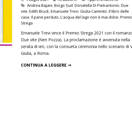
Andrea Bajani
,
Borgo Sud
,
Donatella Di Pietrantonio
,
Due
vite
,
Edith Bruck
,
Emanuele Trevi
,
Giulia Caminito
,
Il libro delle
case
,
Il pane perduto
,
L'acqua del lago non è mai dolce
,
Premi
Strega
un’ombra: cento anni di
Le indegne: romanzo di Agusti
Emanuele Trevi vince il Premio Strega 2021 con il romanz
lleri
Bazterrica
Due vite (Neri Pozza). La proclamazione è avvenuta nella
2025
27 Dicembre 2025
serata di ieri, con la consueta cerimonia nello scenario di V
Giulia, a Roma.
EMANUELE TREVI VINCE IL PREMIO STREGA 2021
CONTINUA A LEGGERE ➞