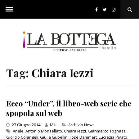
Skip
to
Ope
content
Sear
Pop
Tag:
Chiara Iezzi
Ecco “Under”, il libro-web serie che
spopola sul web
Categories
27 Giugno 2014
M.L.
Archivio News
Anele
,
Antonio Monsellato
,
Chiara Iezzi
,
Gianmarco Tognazzi
,
Giorgio Colangeli
,
Giulia Gubellini
,
Josè Dammert
,
Lucrezia Pivato
,