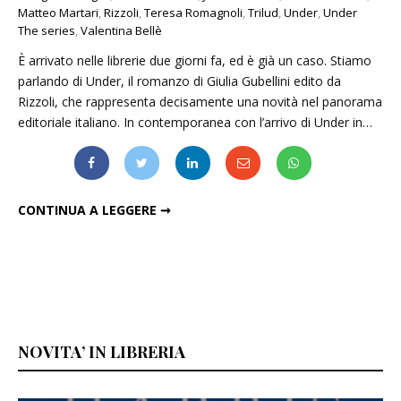
Matteo Martari
,
Rizzoli
,
Teresa Romagnoli
,
Trilud
,
Under
,
Under
The series
,
Valentina Bellè
È arrivato nelle librerie due giorni fa, ed è già un caso. Stiamo
parlando di Under, il romanzo di Giulia Gubellini edito da
Rizzoli, che rappresenta decisamente una novità nel panorama
editoriale italiano. In contemporanea con l’arrivo di Under in…
ECCO “UNDER”, IL LIBRO-WEB SERIE CHE SPOPOLA SUL WEB
CONTINUA A LEGGERE ➞
NOVITA’ IN LIBRERIA