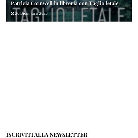
Patricia Cornwell in libreria con Taglio letale
Mic
20 Dicembre 2025
20
ISCRIVITI ALLA NEWSLETTER