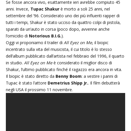
Se fosse ancora vivo, esattamente ieri avrebbe compiuto 45
anni. Invece,
Tupac Shakur
è morto a soli 25 anni, nel
settembre del ’96. Considerato uno dei più influenti rapper di
tutti i tempi, Shakur è stato ucciso da quattro colpi di pistola,
sparati da un’auto in corsa (poco dopo, avvenne anche
l’omicidio di
Notorious B.I.G.
).
Oggi vi proponiamo il trailer di
All Eyez on Me
, il biopic
incentrato sulla vita del musicista, il cui titolo è lo stesso
dell’album pubblicato dall’artista nel febbraio del 1996, il quarto
in studio.
All Eyez on Me
è considerato il miglior disco di
Shakur, l’ultimo pubblicato finché il ragazzo era ancora in vita.
Il biopic è stato diretto da
Benny Boom
: a vestire i panni di
Tupac è stato l’attore
Demetrius Shipp Jr.
. Il film debutterà
negli USA il prossimo 11 novembre.