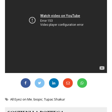
All Eyez on Me
,
biopic
,
Tupac Shakur