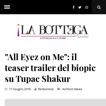
Skip
to
Ope
content
Sear
Pop
"All Eyez on Me": il
teaser trailer del biopic
su Tupac Shakur
Categories
17 Giugno 2016
Redazione
Archivio News