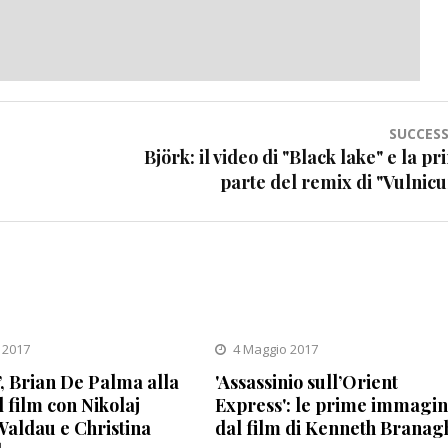
SUCCESS
Björk: il video di "Black lake" e la p
parte del remix di "Vulnicu
 2017
4 Maggio 2017
, Brian De Palma alla
'Assassinio sull’Orient
l film con Nikolaj
Express': le prime immagin
aldau e Christina
dal film di Kenneth Branag