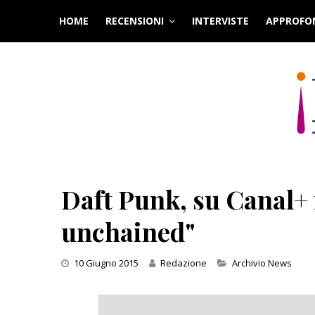
Skip
HOME
RECENSIONI
INTERVISTE
APPROFO
to
content
Daft Punk, su Canal+
unchained"
Categories
10 Giugno 2015
Redazione
Archivio News