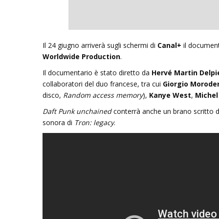
Inseguendo 
Il 24 giugno arriverà sugli schermi di
Canal+
il documen
Andrea Cami
Worldwide Production
.
Il documentario è stato diretto da
Hervé Martin Delpi
13 Dicembre 
collaboratori del duo francese, tra cui
Giorgio Morode
disco,
Random access memory
),
Kanye West
,
Michel
Daft Punk unchained
conterrà anche un brano scritto 
sonora di
Tron: legacy
.