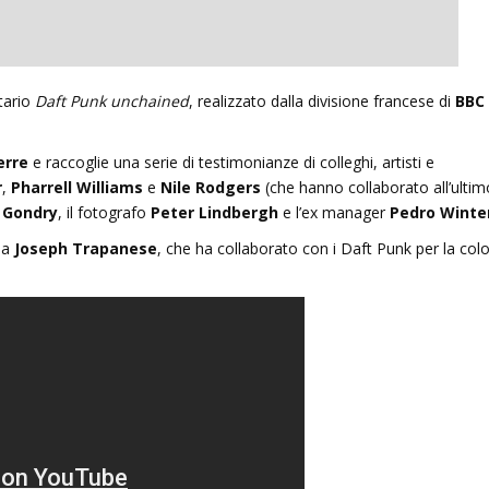
un’ombra: cento anni di
Le indegne: romanzo di Agusti
tario
Daft Punk unchained
, realizzato dalla divisione francese di
BBC
lleri
Bazterrica
erre
2025
e raccoglie una serie di testimonianze di colleghi, artisti e
27 Dicembre 2025
r
,
Pharrell Williams
e
Nile Rodgers
(che hanno collaborato all’ultim
 Gondry
, il fotografo
Peter Lindbergh
e l’ex manager
Pedro Winte
da
Joseph Trapanese
, che ha collaborato con i Daft Punk per la col