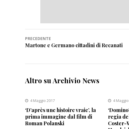
Navigazione
PRECEDENTE
Martone e Germano cittadini di Recanati
articoli
Altro su Archivio News
4 Maggio 2017
4 Maggio
‘D’après une histoire vraie’, la
‘Domino’
prima immagine dal film di
regia de
Roman Polanski
Coster-W