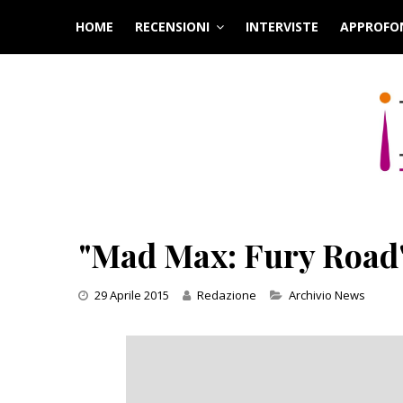
Skip
HOME
RECENSIONI
INTERVISTE
APPROFO
to
content
"Mad Max: Fury Road": i
Categories
29 Aprile 2015
Redazione
Archivio News