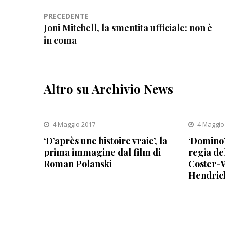
Navigazione
PRECEDENTE
Joni Mitchell, la smentita ufficiale: non è
articoli
in coma
Altro su Archivio News
4 Maggio 2017
4 Maggio
‘D’après une histoire vraie’, la
‘Domino’
prima immagine dal film di
regia de
Roman Polanski
Coster-W
Hendric