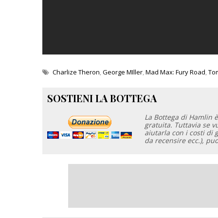
Charlize Theron
,
George MIller
,
Mad Max: Fury Road
,
To
SOSTIENI LA BOTTEGA
La Bottega di Hamlin è
gratuita. Tuttavia se 
aiutarla con i costi di 
da recensire ecc.), pu