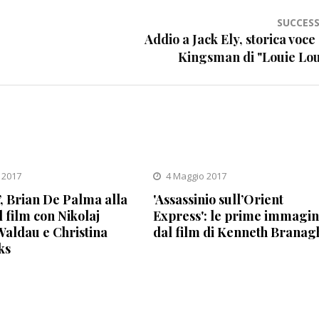
SUCCESS
Addio a Jack Ely, storica voce
Kingsman di "Louie Lou
 2017
4 Maggio 2017
, Brian De Palma alla
'Assassinio sull’Orient
l film con Nikolaj
Express': le prime immagin
aldau e Christina
dal film di Kenneth Branag
ks