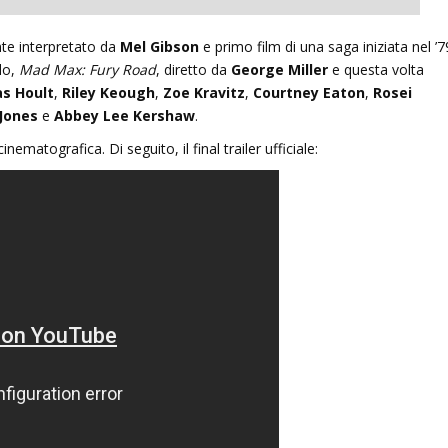
nte interpretato da
Mel Gibson
e primo film di una saga iniziata nel ’7
lo,
Mad Max: Fury Road
, diretto da
George Miller
e questa volta
un’ombra: cento anni di
Le indegne: romanzo di Agusti
as Hoult
,
Riley Keough
,
Zoe Kravitz
,
Courtney Eaton
,
Rosei
lleri
Bazterrica
Jones
e
Abbey Lee Kershaw
.
e cinematografica.
2025
Di seguito, il final trailer ufficiale:
27 Dicembre 2025