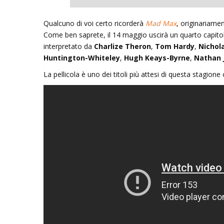
Qualcuno di voi certo ricorderà
Mad Max
, originariame
Come ben saprete, il 14 maggio uscirà un quarto capito
Inseguendo 
interpretato da
Charlize Theron
,
Tom Hardy
,
Nichol
Andrea Cami
Huntington-Whiteley
,
Hugh Keays-Byrne
,
Nathan 
La pellicola è uno dei
titoli più attesi di questa stagion
13 Dicembre 