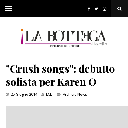
Skip
to
Ope
content
Sear
Pop
"Crush songs": debutto
solista per Karen O
Categories
25 Giugno 2014
M.L.
Archivio News