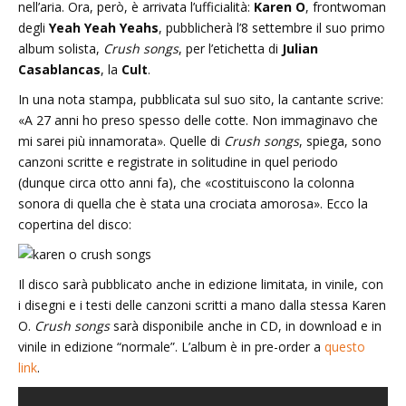
nell’aria. Ora, però, è arrivata l’ufficialità:
Karen O
, frontwoman
degli
Yeah Yeah Yeahs
, pubblicherà l’8 settembre il suo primo
album solista,
Crush songs
, per l’etichetta di
Julian
Casablancas
, la
Cult
.
In una nota stampa, pubblicata sul suo sito, la cantante scrive:
«A 27 anni ho preso spesso delle cotte. Non immaginavo che
mi sarei più innamorata». Quelle di
Crush songs
, spiega, sono
canzoni scritte e registrate in solitudine in quel periodo
(dunque circa otto anni fa), che «costituiscono la colonna
sonora di quella che è stata una crociata amorosa». Ecco la
copertina del disco:
Il disco sarà pubblicato anche in edizione limitata, in vinile, con
i disegni e i testi delle canzoni scritti a mano dalla stessa Karen
O.
Crush songs
sarà disponibile anche in CD, in download e in
vinile in edizione “normale”. L’album è in pre-order a
questo
link
.