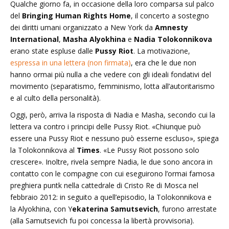
Qualche giorno fa, in occasione della loro comparsa sul palco
del
Bringing Human Rights Home
, il concerto a sostegno
dei diritti umani organizzato a New York
da
Amnesty
International
,
Masha Alyokhina
e
Nadia Tolokonnikova
erano state espluse dalle
Pussy Riot
.
La motivazione,
espressa in una lettera (non firmata)
, era che le due non
hanno ormai più nulla a che vedere con gli ideali fondativi del
movimento (separatismo, femminismo, lotta all’autoritarismo
e al culto della personalità).
Oggi, però, arriva la risposta di Nadia e Masha, secondo cui la
lettera va contro i principi delle Pussy Riot. «Chiunque può
essere una Pussy Riot e nessuno può esserne escluso», spiega
la Tolokonnikova al
Times
. «Le Pussy Riot possono solo
crescere». Inoltre, rivela sempre Nadia, le due sono ancora in
contatto con le compagne con cui eseguirono l’ormai famosa
preghiera puntk nella cattedrale di Cristo Re di Mosca nel
febbraio 2012: in seguito a quell’episodio, la Tolokonnikova e
la Alyokhina, con Y
ekaterina Samutsevich
, furono arrestate
(alla Samutsevich fu poi concessa la libertà provvisoria).