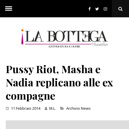
Skip
to
Ope
content
Sear
Pop
Pussy Riot, Masha e
Nadia replicano alle ex
compagne
Categories
11 Febbraio 2014
M.L.
Archivio News