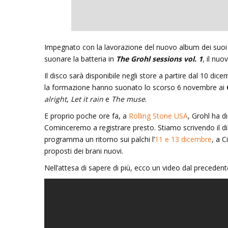
Inseguendo 
Impegnato con la lavorazione del nuovo album dei suo
Andrea Cami
suonare la batteria in
The Grohl sessions vol. 1
, il nu
Il disco sarà disponibile negli store a partire dal 10 dice
13 Dicembre 
la formazione hanno suonato lo scorso 6 novembre ai
alright
,
Let it rain
e
The muse
.
E proprio poche ore fa, a
Rolling Stone USA
, Grohl ha d
Cominceremo a registrare presto. Stiamo scrivendo il d
programma un ritorno sui palchi l’
11 e 13 dicembre
, a C
proposti dei brani nuovi.
Nell’attesa di sapere di più, ecco un video dal preceden