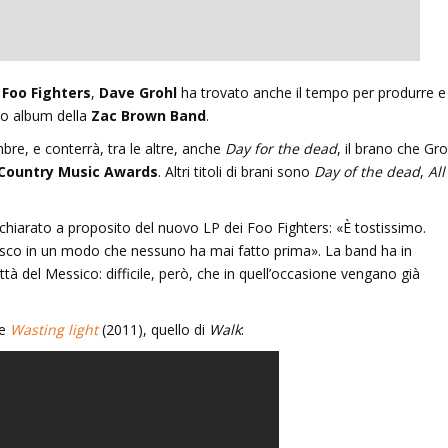
un’ombra: cento anni di
Le indegne: romanzo di Agusti
i
Foo Fighters
,
Dave Grohl
ha trovato anche il tempo per produrre e
lleri
Bazterrica
ovo album della
Zac Brown Band
.
mbre, e conterrà, tra le altre, anche
2025
27 Dicembre 2025
Day for the dead
, il brano che Gro
Country Music Awards
. Altri titoli di brani sono
Day of the dead
,
All
ichiarato a proposito del nuovo LP dei Foo Fighters: «È tostissimo.
isco in un modo che nessuno ha mai fatto prima». La band ha in
ittà del Messico: difficile, però, che in quell’occasione vengano già
te
Wasting light
(2011), quello di
Walk
: