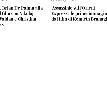
 2017
4 Maggio 2017
, Brian De Palma alla
'Assassinio sull’Orient
l film con Nikolaj
Express': le prime immagin
aldau e Christina
dal film di Kenneth Branag
ks