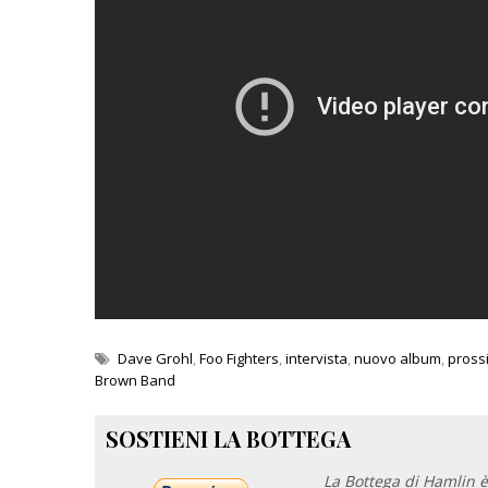
Dave Grohl
,
Foo Fighters
,
intervista
,
nuovo album
,
pross
Brown Band
SOSTIENI LA BOTTEGA
La Bottega di Hamlin è