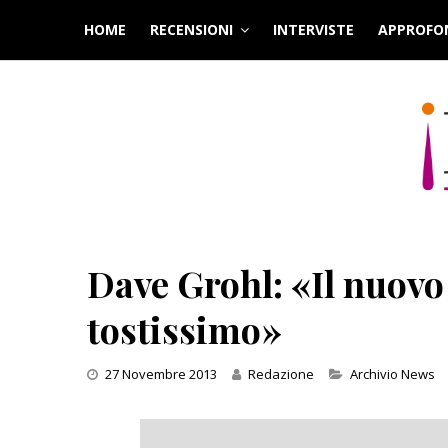
Skip
HOME
RECENSIONI
INTERVISTE
APPROFO
to
content
Dave Grohl: «Il nuovo
tostissimo»
Categories
27 Novembre 2013
Redazione
Archivio News