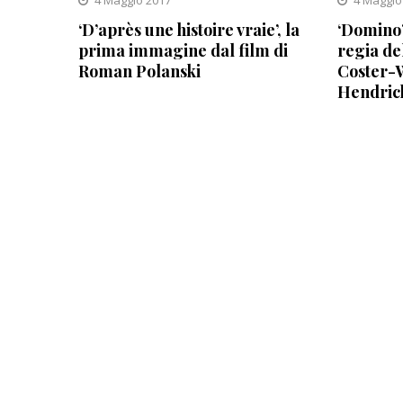
4 Maggio 2017
4 Maggio
‘D’après une histoire vraie’, la
‘Domino’
prima immagine dal film di
regia de
Roman Polanski
Coster-W
Hendric