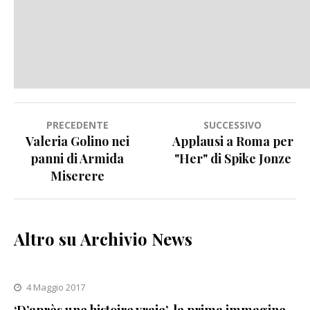
Navigazione
PRECEDENTE
SUCCESSIVO
Valeria Golino nei
Applausi a Roma per
articoli
panni di Armida
"Her" di Spike Jonze
Miserere
Altro su Archivio News
4 Maggio 2017
‘D’après une histoire vraie’, la prima immagine