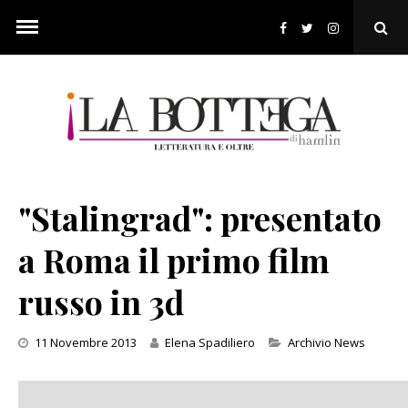
Skip
to
Ope
content
Sear
Pop
"Stalingrad": presentato
a Roma il primo film
russo in 3d
Categories
11 Novembre 2013
Elena Spadiliero
Archivio News