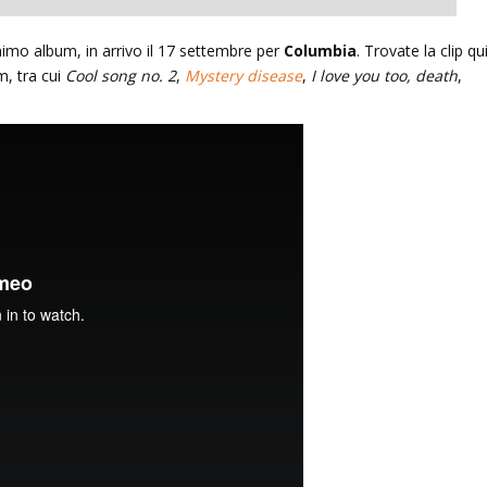
nimo album, in arrivo
il 17 settembre per
Columbia
. Trovate la clip qu
m, tra cui
Cool song no. 2
,
Mystery disease
,
I love you too, death
,
un’ombra: cento anni di
Le indegne: romanzo di Agusti
lleri
Bazterrica
2025
27 Dicembre 2025