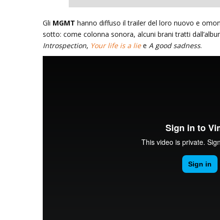
Gli
MGMT
hanno diffuso il trailer del loro nuovo e omo
sotto: come colonna sonora, alcuni brani tratti dall’albu
Inseguendo 
Introspection
,
Your life is a lie
e
A good sadness
.
Andrea Cami
13 Dicembre 