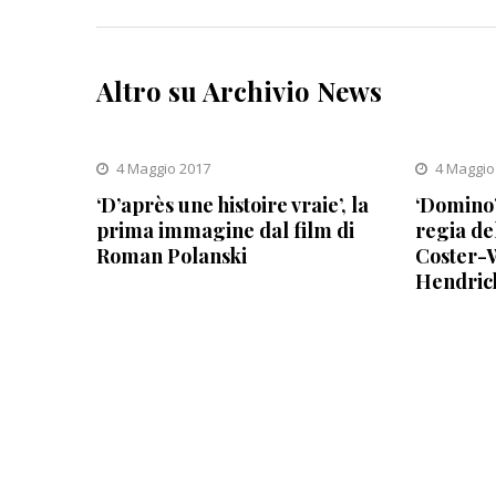
Altro su Archivio News
4 Maggio 2017
4 Maggio
‘D’après une histoire vraie’, la
‘Domino’
prima immagine dal film di
regia de
Roman Polanski
Coster-W
Hendric