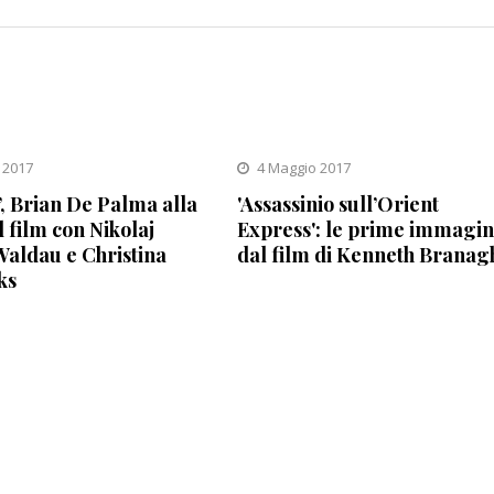
 2017
4 Maggio 2017
, Brian De Palma alla
'Assassinio sull’Orient
l film con Nikolaj
Express': le prime immagin
aldau e Christina
dal film di Kenneth Branag
ks