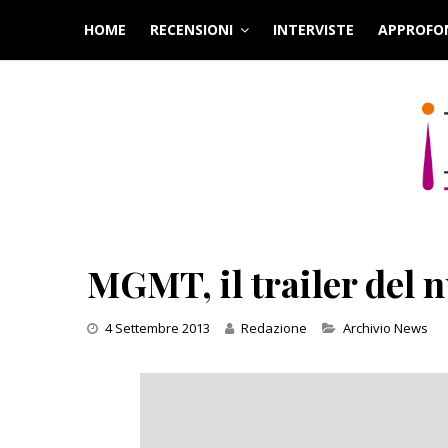
Skip
HOME
RECENSIONI
INTERVISTE
APPROFO
to
content
MGMT, il trailer del 
Categories
4 Settembre 2013
Redazione
Archivio News