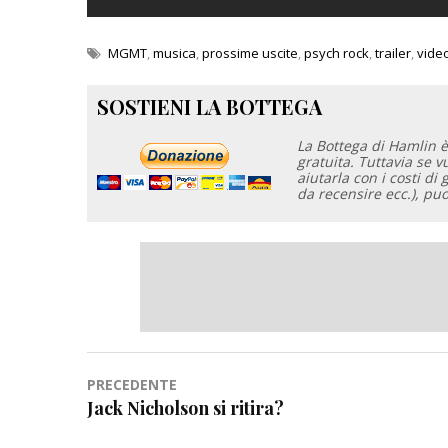
MGMT
,
musica
,
prossime uscite
,
psych rock
,
trailer
,
vide
SOSTIENI LA BOTTEGA
La Bottega di Hamlin è
gratuita. Tuttavia se 
aiutarla con i costi di 
da recensire ecc.), pu
Navigazione
PRECEDENTE
Jack Nicholson si ritira?
articoli