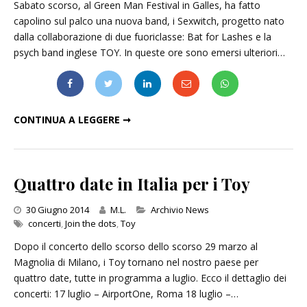
Sabato scorso, al Green Man Festival in Galles, ha fatto
capolino sul palco una nuova band, i Sexwitch, progetto nato
dalla collaborazione di due fuoriclasse: Bat for Lashes e la
psych band inglese TOY. In queste ore sono emersi ulteriori…
SEXWITCH, OVVERO BAT FOR LASHES + TOY: ASCOLTA IL PRIMO SINGOLO
CONTINUA A LEGGERE ➞
Quattro date in Italia per i Toy
Categories
30 Giugno 2014
M.L.
Archivio News
concerti
,
Join the dots
,
Toy
Dopo il concerto dello scorso dello scorso 29 marzo al
Magnolia di Milano, i Toy tornano nel nostro paese per
quattro date, tutte in programma a luglio. Ecco il dettaglio dei
concerti: 17 luglio – AirportOne, Roma 18 luglio –…