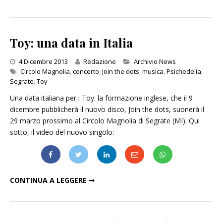
Toy: una data in Italia
Categories
4 Dicembre 2013
Redazione
Archivio News
Circolo Magnolia
,
concerto
,
Join the dots
,
musica
,
Psichedelia
,
Segrate
,
Toy
Una data italiana per i Toy: la formazione inglese, che il 9
dicembre pubblicherà il nuovo disco, Join the dots, suonerà il
29 marzo prossimo al Circolo Magnolia di Segrate (MI). Qui
sotto, il video del nuovo singolo:
TOY: UNA DATA IN ITALIA
CONTINUA A LEGGERE ➞