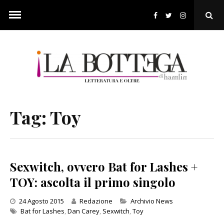
Skip
to
Ope
content
Sear
Pop
Tag:
Toy
Sexwitch, ovvero Bat for Lashes +
TOY: ascolta il primo singolo
Categories
24 Agosto 2015
Redazione
Archivio News
Bat for Lashes
,
Dan Carey
,
Sexwitch
,
Toy