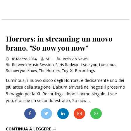
Horrors: in streaming un nuovo
brano, "So now you now"
Categories
18 Marzo 2014
M.L.
Archivio News
Britweek Music Session
,
Faris Badwan
,
I see you
,
Luminous
,
So now you know
,
The Horrors
,
Toy
,
XL Recordings
Luminous, il nuovo disco degli Horrors, è decisamente uno dei
più attesi della stagione. L’album arriverà nei negozi il prossimo
5 maggio per la XL Recordings: dopo il primo singolo, I see
you, è online un secondo estratto, So now…
HORRORS: IN STREAMING UN NUOVO BRANO, "SO NOW YOU NOW"
CONTINUA A LEGGERE ➞