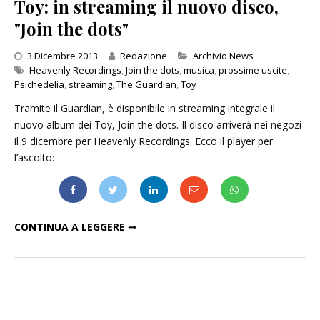
Toy: in streaming il nuovo disco,
"Join the dots"
Categories
3 Dicembre 2013
Redazione
Archivio News
Heavenly Recordings
,
Join the dots
,
musica
,
prossime uscite
,
Psichedelia
,
streaming
,
The Guardian
,
Toy
Tramite il Guardian, è disponibile in streaming integrale il
nuovo album dei Toy, Join the dots. Il disco arriverà nei negozi
il 9 dicembre per Heavenly Recordings. Ecco il player per
l’ascolto:
TOY: IN STREAMING IL NUOVO DISCO, "JOIN THE DOTS"
CONTINUA A LEGGERE ➞