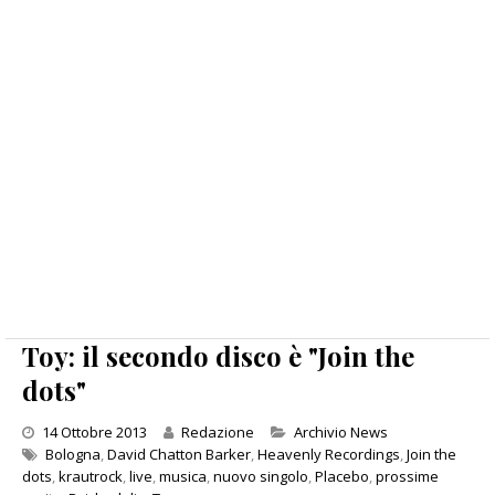
Toy: il secondo disco è "Join the
dots"
Categories
14 Ottobre 2013
Redazione
Archivio News
Bologna
,
David Chatton Barker
,
Heavenly Recordings
,
Join the
dots
,
krautrock
,
live
,
musica
,
nuovo singolo
,
Placebo
,
prossime