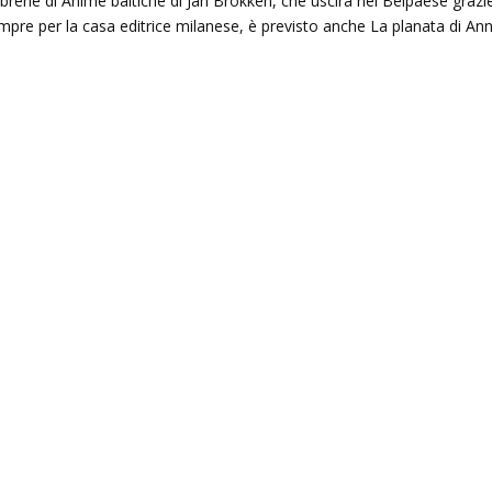
brerie di Anime baltiche di Jan Brokken, che uscirà nel Belpaese grazi
mpre per la casa editrice milanese, è previsto anche La planata di An
un’ombra: cento anni di
Le indegne: romanzo di Agusti
lleri
Bazterrica
2025
27 Dicembre 2025