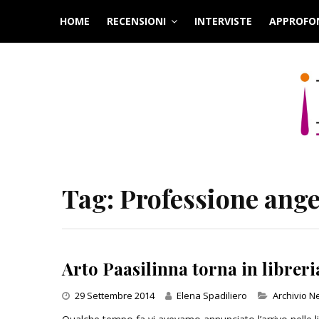
Skip
HOME
RECENSIONI
INTERVISTE
APPROFO
to
content
Tag:
Professione ange
Arto Paasilinna torna in librer
Categories
29 Settembre 2014
Elena Spadiliero
Archivio 