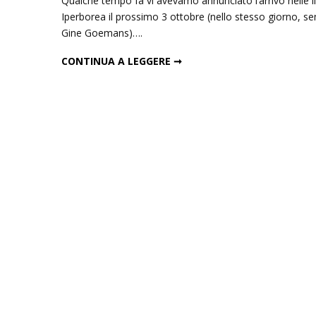
Qualche tempo fa vi avevamo annunciato l’arrivo nelle li
Iperborea il prossimo 3 ottobre (nello stesso giorno, se
Gine Goemans)….
ARTO PAASILINNA TORNA IN LIBRERIA PER IPERBOREA
CONTINUA A LEGGERE ➞
Inseguendo 
Andrea Cami
13 Dicembre 