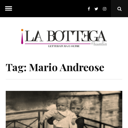
Skip
to
Ope
content
Sear
Pop
Tag:
Mario Andreose