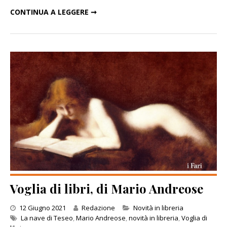
UN’EDUCAZIONE VENEZIANA, DI MARIO ANDREOSE
CONTINUA A LEGGERE ➞
Voglia di libri, di Mario Andreose
Categories
12 Giugno 2021
Redazione
Novità in libreria
La nave di Teseo
,
Mario Andreose
,
novità in libreria
,
Voglia di