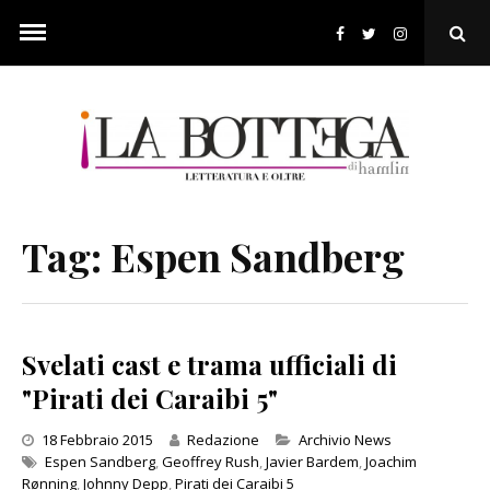
Skip
to
Ope
content
Sear
Pop
Tag:
Espen Sandberg
Svelati cast e trama ufficiali di
"Pirati dei Caraibi 5"
Categories
18 Febbraio 2015
Redazione
Archivio News
Espen Sandberg
,
Geoffrey Rush
,
Javier Bardem
,
Joachim
Rønning
,
Johnny Depp
,
Pirati dei Caraibi 5