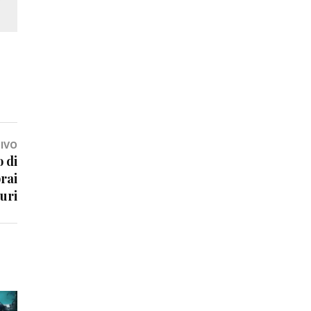
IVO
o di
rai
uri