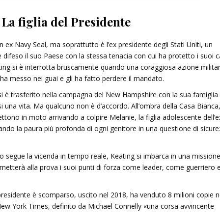
 La figlia del Presidente
n
ex
Navy
Seal,
ma
soprattutto
è
l’ex
presidente
degli
Stati
Uniti,
un
e
difeso
il
suo
Paese
con
la
stessa
tenacia
con
cui
ha
protetto
i
suoi
c
ing
si
è
interrotta
bruscamente
quando
una
coraggiosa
azione
milita
l’ha
messo
nei
guai
e
gli
ha
fatto
perdere
il
mandato
.
si
è
trasferito
nella
campagna
del
New
Hampshire
con
la
sua
famiglia
si
una
vita
.
Ma
qualcuno
non
è
d’accordo
.
All’ombra
della
Casa
Bianca
ttono
in
moto
arrivando
a
colpire
Melanie,
la
figlia
adolescente
dell’e
ando
la
paura
più
profonda
di
ogni
genitore
in
una
questione
di
sicure
o
segue
la
vicenda
in
tempo
reale,
Keating
si
imbarca
in
una
mission
metterà
alla
prova
i
suoi
punti
di
forza
come
leader,
come
guerriero
presidente
è
scomparso
,
uscito
nel
2018
,
ha
venduto
8
milioni
copie
n
New
York
Times
,
definito
da
Michael
Connelly
«una
corsa
avvincente