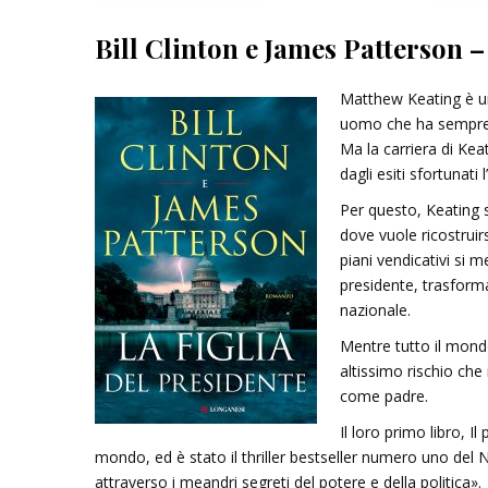
Bill Clinton e James Patterson –
Matthew
Keating
è
u
uomo
che
ha
sempr
Ma
la
carriera
di
Keat
dagli
esiti
sfortunati
Per
questo,
Keating
dove
vuole
ricostruir
piani
vendicativi
si
me
presidente,
trasform
nazionale
.
Mentre
tutto
il
mond
altissimo
rischio
che
come
padre
.
Il
loro
primo
libro,
Il
mondo,
ed
è
stato
il
thriller
bestseller
numero
uno
del
attraverso
i
meandri
segreti
del
potere
e
della
politica»
.