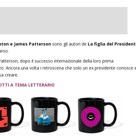
linton e James Patterson
sono gli autori de
La figlia del Presiden
arso.
Patterson,
dopo
il
successo
internazionale
della
loro
prima
zo
.
Ancora
una
volta
i
retroscena
che
solo
un
ex
presidente
conosce
sa
creare
.
OTTI A TEMA LETTERARIO