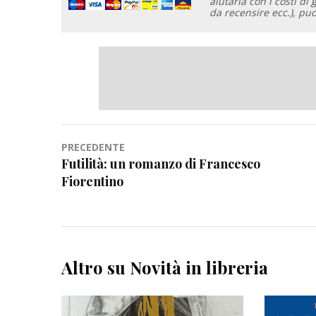
aiutarla con i costi di 
da recensire ecc.), pu
Navigazione
PRECEDENTE
Futilità: un romanzo di Francesco
articoli
Fiorentino
Altro su Novità in libreria