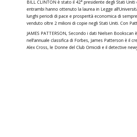
B
ILL
C
LINTON
è
stato
il
42
°
presidente
degli
Stati
Uniti
entrambi
hanno
ottenuto
la
laurea
in
Legge
all’Universit
lunghi
periodi
di
pace
e
prosperità
economica
di
sempr
venduto
oltre
2
milioni
di
copie
negli
Stati
Uniti
.
Con
Pat
J
AMES
P
ATTERSON
,
Secondo
i
dati
Nielsen
Bookscan
nell’annuale
classifica
di
Forbes,
James
Patterson
è
il
cr
Alex
Cross,
le
Donne
del
Club
Omicidi
e
il
detective
new