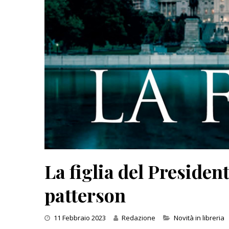
Inseguendo 
Andrea Cami
13 Dicembre 
La figlia del President
patterson
Categories
11 Febbraio 2023
Redazione
Novità in libreria