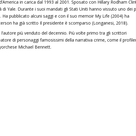
d’America
in
carica
dal
1993
al
2001
.
Sposato
con
Hillary
Rodham
Clin
à
di
Yale
.
Durante
i
suoi
mandati
gli
Stati
Uniti
hanno
vissuto
uno
dei
p
e
.
Ha
pubblicato
alcuni
saggi
e
con
il
suo
memoir
My
Life
(
2004
)
ha
terson
ha
già
scritto
Il
presidente
è
scomparso
(Longanesi,
2018
)
.
è
l’autore
più
venduto
del
decennio
.
Più
volte
primo
tra
gli
scrittori
eatore
di
personaggi
famosissimi
della
narrativa
crime,
come
il
profile
yorchese
Michael
Bennett
.