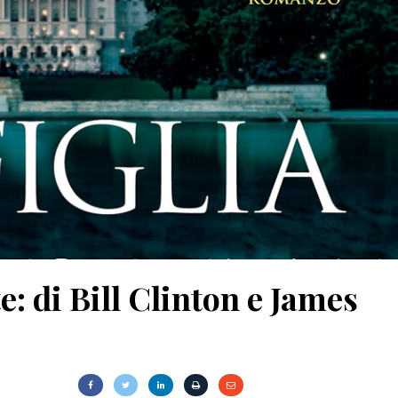
un’ombra: cento anni di
Le indegne: romanzo di Agusti
lleri
Bazterrica
2025
27 Dicembre 2025
e: di Bill Clinton e James