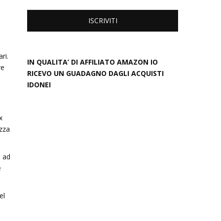
ari
.
IN QUALITA’ DI AFFILIATO AMAZON IO
re
RICEVO UN GUADAGNO DAGLI ACQUISTI
IDONEI
,
x
zza
e
ad
e
el