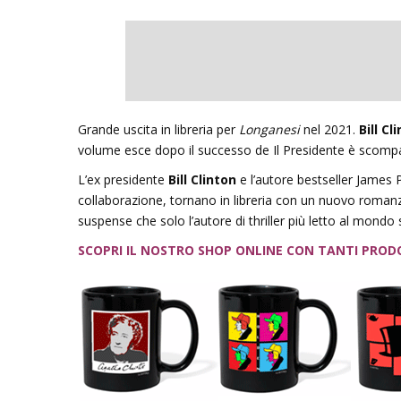
Grande uscita in libreria per
Longanesi
nel 2021.
Bill C
volume esce dopo il successo de Il Presidente è scomp
L’ex
presidente
Bill
Clinton
e
l’autore
bestseller
James
collaborazione,
tornano
in
libreria
con
un
nuovo
roman
suspense
che
solo
l’autore
di
thriller
più
letto
al
mondo
SCOPRI IL NOSTRO SHOP ONLINE CON TANTI PROD