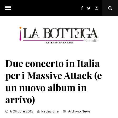
Skip
to
Ope
content
Sear
Pop
Due concerto in Italia
per i Massive Attack (e
un nuovo album in
arrivo)
Categories
6 Ottobre 2015
Redazione
Archivio News