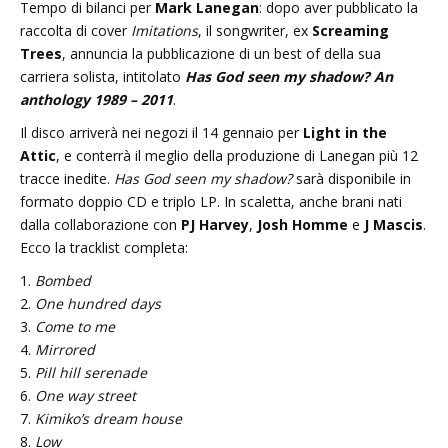
Tempo di bilanci per
Mark Lanegan
: dopo aver pubblicato la
raccolta di cover
Imitations
, il songwriter, ex
Screaming
Trees
, annuncia la pubblicazione di un best of della sua
carriera solista, intitolato
Has God seen my shadow? An
anthology 1989 – 2011
.
Il disco arriverà nei negozi il 14 gennaio per
Light in the
Attic
, e conterrà il meglio della produzione di Lanegan più 12
tracce inedite.
Has God seen my shadow?
sarà disponibile in
formato doppio CD e triplo LP. In scaletta, anche brani nati
dalla collaborazione con
PJ Harvey
,
Josh Homme
e
J Mascis
.
Ecco la tracklist completa:
1.
Bombed
2.
One hundred days
3.
Come to me
4.
Mirrored
5.
Pill hill serenade
6.
One way street
7.
Kimiko’s dream house
8.
Low