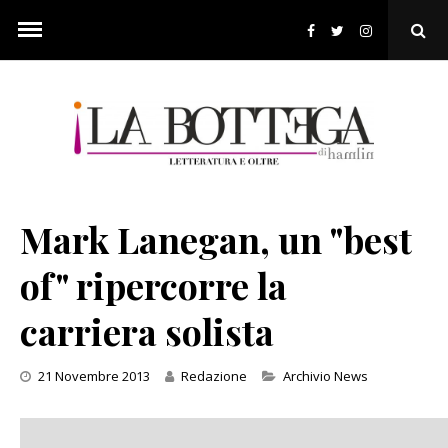
Skip
to
Ope
content
Sear
Pop
Mark Lanegan, un "best
of" ripercorre la
carriera solista
Categories
21 Novembre 2013
Redazione
Archivio News