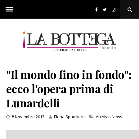
Skip
to
Ope
content
Sear
Pop
"Il mondo fino in fondo":
ecco l'opera prima di
Lunardelli
Categories
8 Novembre 2013
Elena Spadiliero
Archivio News