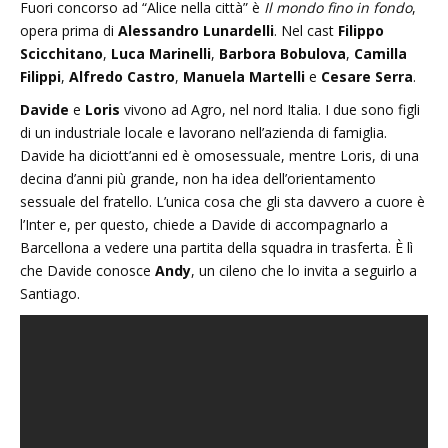
Fuori concorso ad “Alice nella città” è
Il mondo fino in fondo
,
opera prima di
Alessandro Lunardelli
. Nel cast
Filippo
Scicchitano
,
Luca Marinelli
,
Barbora Bobulova
,
Camilla
Filippi
,
Alfredo Castro
,
Manuela Martelli
e
Cesare Serra
.
Davide
e
Loris
vivono ad Agro, nel nord Italia. I due sono figli
di un industriale locale e lavorano nell’azienda di famiglia.
Davide ha diciott’anni ed è omosessuale, mentre Loris, di una
decina d’anni più grande, non ha idea dell’orientamento
sessuale del fratello. L’unica cosa che gli sta davvero a cuore è
l’Inter e, per questo, chiede a Davide di accompagnarlo a
Barcellona a vedere una partita della squadra in trasferta. È lì
che Davide conosce
Andy
, un cileno che lo invita a seguirlo a
Santiago.