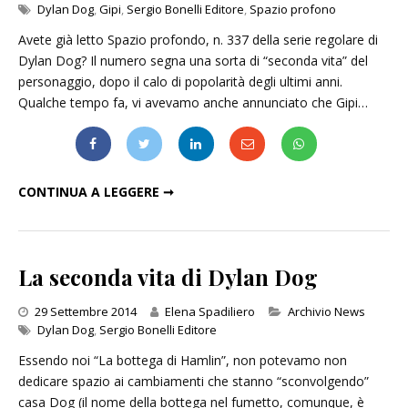
Dylan Dog
,
Gipi
,
Sergio Bonelli Editore
,
Spazio profono
Avete già letto Spazio profondo, n. 337 della serie regolare di
Dylan Dog? Il numero segna una sorta di “seconda vita” del
personaggio, dopo il calo di popolarità degli ultimi anni.
Qualche tempo fa, vi avevamo anche annunciato che Gipi…
“DYLAN DOG”: LA COPERTINA DI “SPAZIO PROFONDO” DI GIPI
CONTINUA A LEGGERE ➞
La seconda vita di Dylan Dog
Categories
29 Settembre 2014
Elena Spadiliero
Archivio News
Dylan Dog
,
Sergio Bonelli Editore
Essendo noi “La bottega di Hamlin”, non potevamo non
dedicare spazio ai cambiamenti che stanno “sconvolgendo”
casa Dog (il nome della bottega nel fumetto, comunque, è