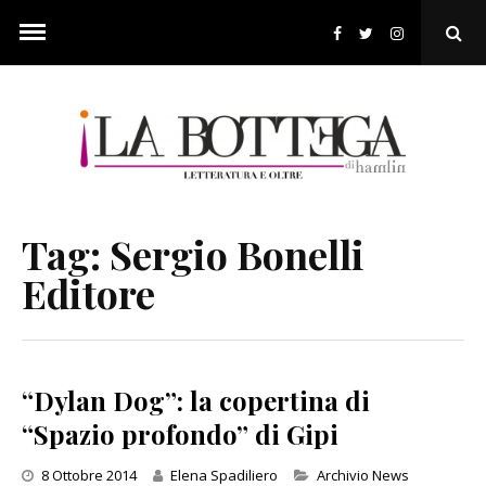
Skip
to
Ope
content
Sear
Pop
Tag:
Sergio Bonelli
Editore
“Dylan Dog”: la copertina di
“Spazio profondo” di Gipi
Categories
8 Ottobre 2014
Elena Spadiliero
Archivio News