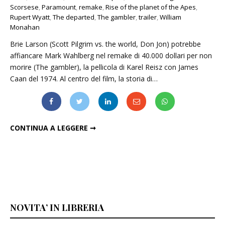
Scorsese
,
Paramount
,
remake
,
Rise of the planet of the Apes
,
Rupert Wyatt
,
The departed
,
The gambler
,
trailer
,
William
Monahan
Brie Larson (Scott Pilgrim vs. the world, Don Jon) potrebbe
affiancare Mark Wahlberg nel remake di 40.000 dollari per non
morire (The gambler), la pellicola di Karel Reisz con James
Caan del 1974. Al centro del film, la storia di…
BRIE LARSON CON MARK WAHLBERG NEL REMAKE DI THE GAMBLER
CONTINUA A LEGGERE ➞
NOVITA’ IN LIBRERIA