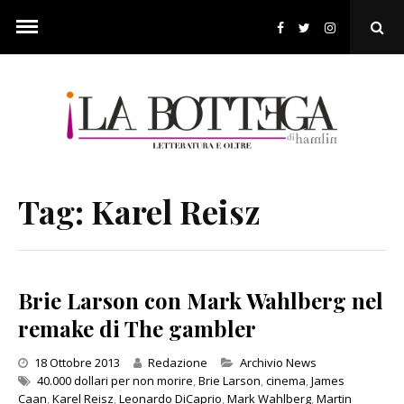
Skip
to
Ope
content
Sear
Pop
Tag:
Karel Reisz
Brie Larson con Mark Wahlberg nel
remake di The gambler
Categories
18 Ottobre 2013
Redazione
Archivio News
40.000 dollari per non morire
,
Brie Larson
,
cinema
,
James
Caan
,
Karel Reisz
,
Leonardo DiCaprio
,
Mark Wahlberg
,
Martin