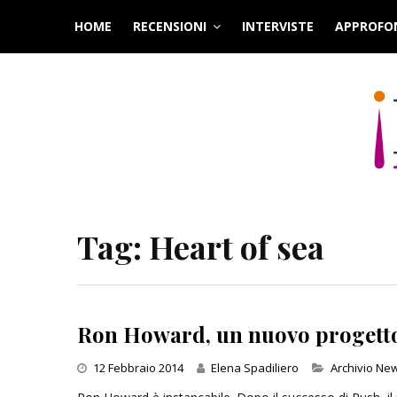
Skip
HOME
RECENSIONI
INTERVISTE
APPROFO
to
content
Tag:
Heart of sea
Ron Howard, un nuovo progetto
Categories
12 Febbraio 2014
Elena Spadiliero
Archivio Ne