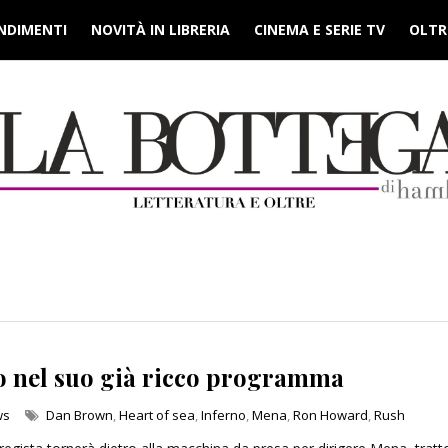
NDIMENTI
NOVITÀ IN LIBRERIA
CINEMA E SERIE TV
OLTRE
 nel suo già ricco programma
ws
Dan Brown
,
Heart of sea
,
Inferno
,
Mena
,
Ron Howard
,
Rush