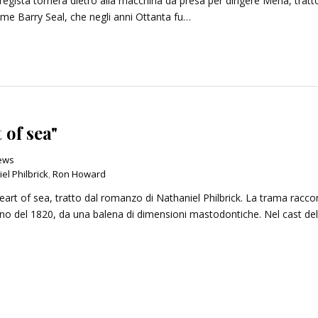
regista tornerà dietro alla macchina da presa per dirigere Mena, tratt
nome Barry Seal, che negli anni Ottanta fu…
un’ombra: cento anni di
Le indegne: romanzo di Agusti
lleri
Bazterrica
2025
27 Dicembre 2025
of sea"
News
el Philbrick
,
Ron Howard
eart of sea, tratto dal romanzo di Nathaniel Philbrick. La trama racco
nverno del 1820, da una balena di dimensioni mastodontiche. Nel cast de