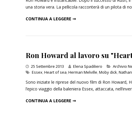
Ron Howard è instancabile. Dopo il successo di Rush, il 
una storia vera. La pellicola racconterà di un pilota di 
RON HOWARD, UN NUOVO PROGETTO NEL SUO GIÀ RICCO PROGRAMMA
CONTINUA A LEGGERE ➞
Inseguendo 
Andrea Cami
13 Dicembre 
Ron Howard al lavoro su "Heart 
Categories
25 Settembre 2013
Elena Spadiliero
Archivio 
Essex
,
Heart of sea
,
Herman Melville
,
Moby dick
,
Nathani
Sono iniziate le riprese del nuovo film di Ron Howard, H
l’epico viaggio della baleniera Essex, attaccata, nell’i
RON HOWARD AL LAVORO SU "HEART OF SEA"
CONTINUA A LEGGERE ➞